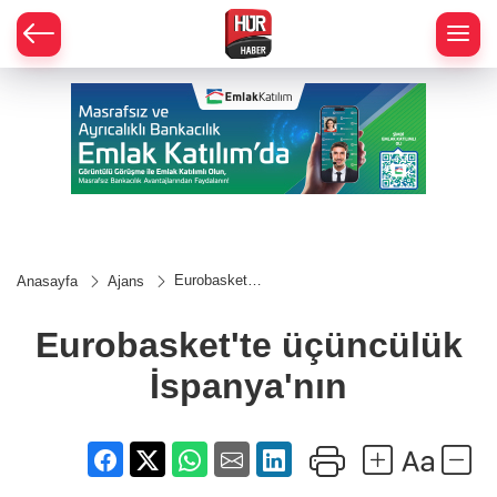
Eurobasket'te
Anasayfa
Ajans
üçüncülük
İspanya'nın
Eurobasket'te üçüncülük
İspanya'nın