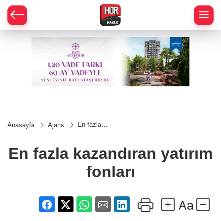
En fazla
Anasayfa
Ajans
kazandıran
yatırım
fonları
En fazla kazandıran yatırım
fonları