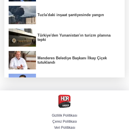
Tuzla'daki inşaat şantiyesinde yangın
Türkiye'den Yunanistan'ın turizm planına
tepki
Menderes Belediye Başkanı İlkay Çiçek
tutuklandı
Bakan Yumaklı duyurdu! Çiftçilere ödemeler
bugün yapılıyor
Hür Ağbaba soruşturmasında MASAK para
hareketlerini inceledi
Gizlilik Politikası
Çerez Politikası
Bakan Gürlek: Kanunda şehitleri incitecek
Veri Politikası