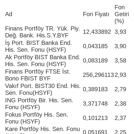
Fon
Ad
Fon Fiyatı
Getiri
(%)
Finans Portföy TR. Yük. Piy.
12,433892
3,93
Değ. Bank. His.S.Y.BYF
İş Port. BIST Banka End.
0,043185
3,90
His. Sen. Fonu (HSYF)
Ak Portföy BIST Banka End.
0,083189
3,58
His. Sen. Fonu (HSYF)
Finans Portföy FTSE İst.
256,296113
2,93
Bono FBIST BYF
Vakıf Port. BIST30 End. His.
0,389183
2,79
Sen. Fonu(HSYF)
ING Portföy Bir. His. Sen.
3,371748
2,38
Fonu (HSYF)
Fokus Portföy His. Sen.
0,101213
2,37
Fonu (HSYF)
Kare Portföy His. Sen. Fonu
0,051691
2,25