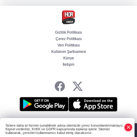
Kamuda yapay zeka 2 milyar liralık riski
belirledi
Gizlilik Politikası
Çerez Politikası
BAE, İran'ın Hürmüz Boğazı'nda bir gemisini
Veri Politikası
füzeyle hedef aldığını duyurdu
Kullanım Şartnamesi
Künye
İletişim
Başsavcılıktan Muzaffer Şirin hakkında
gözaltı talimatı
HABER YAZILIMI
ve TURKTICARET.NET projesidir Copyright© 2006-2026
Sizlere daha iyi hizmet sunabilmek adına sitemizde çerez konumlandırmaktayız.
Tüm hakları saklıdır.
Kişisel verileriniz, KVKK ve GDPR kapsamında toplanıp işlenir. Sitemizi
kullanarak, çerezleri kullanmamızı kabul etmiş olacaksınız.
Anasayfa
Haber Ara