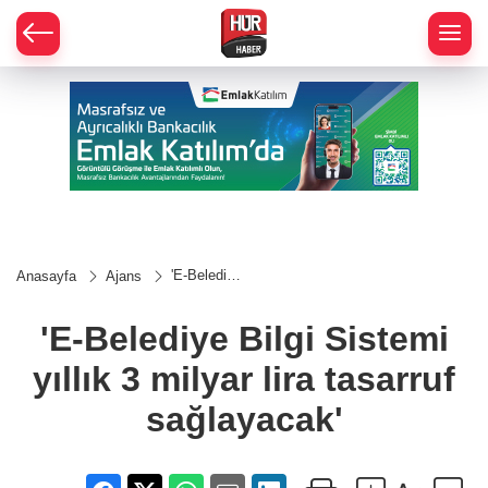
'E-Belediye
Anasayfa
Ajans
Bilgi
Sistemi
yıllık 3
'E-Belediye Bilgi Sistemi
milyar lira
tasarruf
yıllık 3 milyar lira tasarruf
sağlayacak'
sağlayacak'