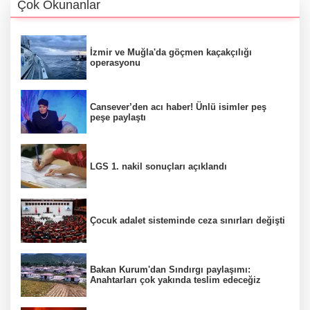
Çok Okunanlar
İzmir ve Muğla'da göçmen kaçakçılığı
operasyonu
Cansever’den acı haber! Ünlü isimler peş
peşe paylaştı
LGS 1. nakil sonuçları açıklandı
Çocuk adalet sisteminde ceza sınırları değişti
Bakan Kurum'dan Sındırgı paylaşımı:
Anahtarları çok yakında teslim edeceğiz