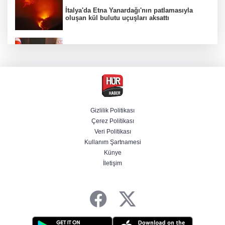
İtalya'da Etna Yanardağı'nın patlamasıyla
oluşan kül bulutu uçuşları aksattı
Bakan Gürlek, Muhsin Yazıcıoğlu'nun ailesini
kabul edecek
Yurt dışına kaçmaya hazırlanan 3 FETÖ'cü
yakalandı
Gizlilik Politikası
Çerez Politikası
Selçuk Bayraktar, Şırnak'ta TEKNOFEST Dron
Veri Politikası
Şampiyonası'na katıldı
Kullanım Şartnamesi
Künye
İletişim
Terörsüz Türkiye yasa teklifi Meclis'te