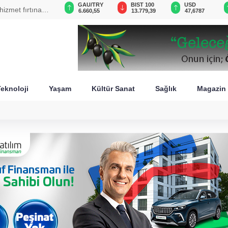
VND
GAU/TRY
BIST 100
USD
zmet fırtınası
0,0018
6.660,55
13.779,39
47,6787
eknoloji
Yaşam
Kültür Sanat
Sağlık
Magazin