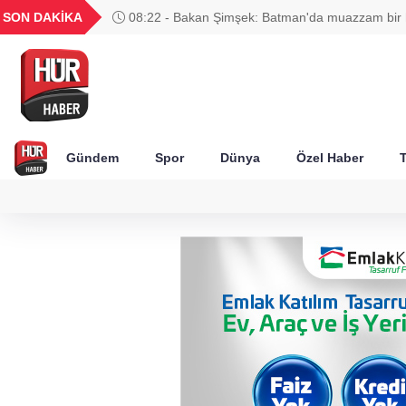
UYU
GEL
TND
BGN
SON DAKİKA
08:22 - Bakan Şimşek: Batman'da muazzam bir hi
52
1,1849
18,2677
16,3788
27,9743
yaşanıyor
Gündem
Spor
Dünya
Özel Haber
T