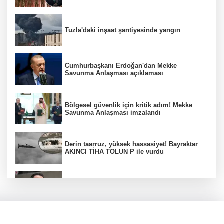
Tuzla'daki inşaat şantiyesinde yangın
Cumhurbaşkanı Erdoğan'dan Mekke
Savunma Anlaşması açıklaması
Bölgesel güvenlik için kritik adım! Mekke
Savunma Anlaşması imzalandı
Derin taarruz, yüksek hassasiyet! Bayraktar
AKINCI TİHA TOLUN P ile vurdu
Bakan Gürlek: Kanunda şehitleri incitecek
düzenleme yok
Menderes Belediye Başkanı İlkay Çiçek