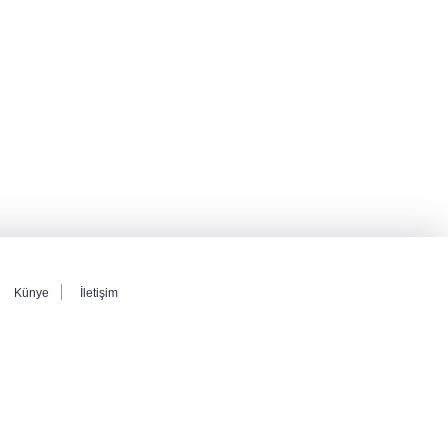
Türkiye
MGK toplantısı sona erdi, 8 maddelik bildiri
yayımlandı
Şehit aileleri ve gazilerin haklarına ilişkin
kanun teklifi, TBMM Milli Savunma
Komisyonunda kabul edildi
Künye
İletişim