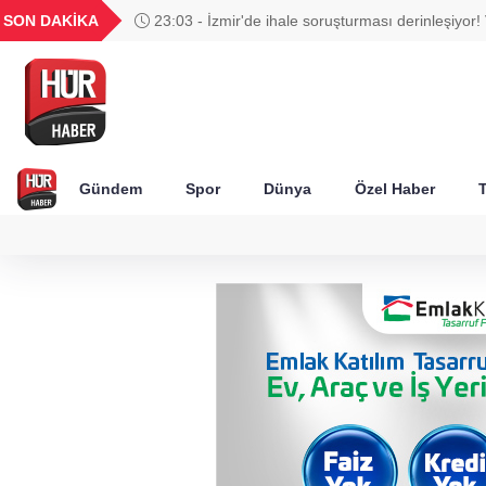
UYU
GEL
TND
BGN
SON DAKİKA
23:03 - İzmir'de ihale soruşturması derinleşiyor! 
66
1,1825
18,2419
16,2364
27,9743
Ağbaba'nın ağabeyi tutuklandı
Gündem
Spor
Dünya
Özel Haber
T