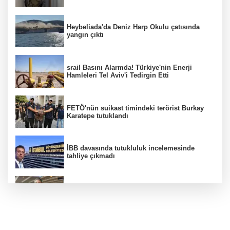
Heybeliada'da Deniz Harp Okulu çatısında
yangın çıktı
srail Basını Alarmda! Türkiye'nin Enerji
Hamleleri Tel Aviv'i Tedirgin Etti
FETÖ'nün suikast timindeki terörist Burkay
Karatepe tutuklandı
İBB davasında tutukluluk incelemesinde
tahliye çıkmadı
Dünya devinde üst düzey görev değişimi!
Türk isim başkan yardımcısı oldu
MGK toplanıyor: Ana gündem Terörsüz