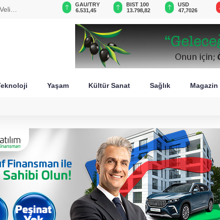
VND
GAU/TRY
BIST 100
USD
Veli
0,0018
6.531,45
13.798,82
47,7026
eknoloji
Yaşam
Kültür Sanat
Sağlık
Magazin