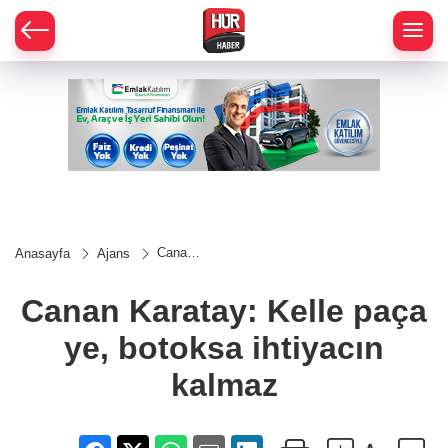
Canan
Anasayfa
Ajans
Karatay:
Kelle
paça
Canan Karatay: Kelle paça
ye,
botoksa
ye, botoksa ihtiyacın
ihtiyacın
kalmaz
kalmaz