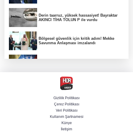
Derin taarruz, yüksek hassasiyet! Bayraktar
AKINCI TİHA TOLUN P ile vurdu
Bölgesel güvenlik için kritik adım! Mekke
Savunma Anlaşması imzalandı
Venezuela'da iktidar partisi ile muhalefet
mutabık kaldı
Trump imzaladı! Doğumla vatandaşlığa
kısıtlamalar genişletildi
Gizlilik Politikası
Çerez Politikası
BM'nin teklifine Türk tarafından kabul,
Veri Politikası
Rumlardan ret
Kullanım Şartnamesi
Künye
İletişim
Ankara'da "değnekçilik" operasyonu: 10