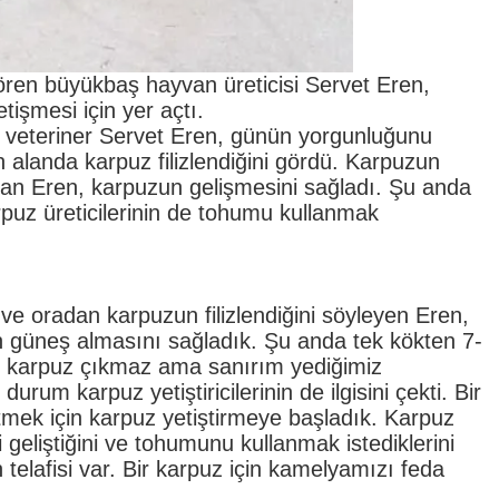
 gören büyükbaş hayvan üreticisi Servet Eren,
işmesi için yer açtı.
 veteriner Servet Eren, günün yorgunluğunu
n alanda karpuz filizlendiğini gördü. Karpuzun
ran Eren, karpuzun gelişmesini sağladı. Şu anda
rpuz üreticilerinin de tohumu kullanmak
ve oradan karpuzun filizlendiğini söyleyen Eren,
zin güneş almasını sağladık. Şu anda tek kökten 7-
an karpuz çıkmaz ama sanırım yediğimiz
urum karpuz yetiştiricilerinin de ilgisini çekti. Bir
mek için karpuz yetiştirmeye başladık. Karpuz
i geliştiğini ve tohumunu kullanmak istediklerini
elafisi var. Bir karpuz için kamelyamızı feda