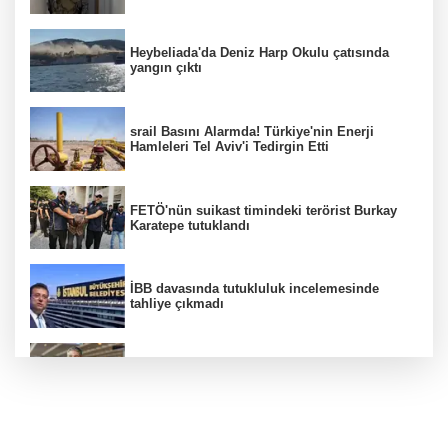
Heybeliada'da Deniz Harp Okulu çatısında
yangın çıktı
srail Basını Alarmda! Türkiye'nin Enerji
Hamleleri Tel Aviv'i Tedirgin Etti
FETÖ'nün suikast timindeki terörist Burkay
Karatepe tutuklandı
İBB davasında tutukluluk incelemesinde
tahliye çıkmadı
Dünya devinde üst düzey görev değişimi!
Türk isim başkan yardımcısı oldu
MGK toplanıyor: Ana gündem Terörsüz