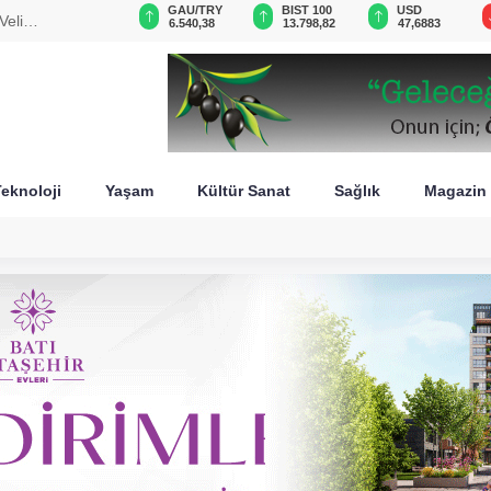
GAU/TRY
BIST 100
USD
EUR
istan
6.540,38
13.798,82
47,6883
54,9850
eknoloji
Yaşam
Kültür Sanat
Sağlık
Magazin