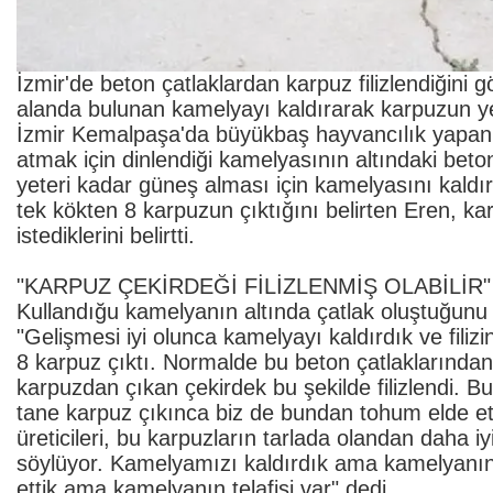
İzmir'de beton çatlaklardan karpuz filizlendiğini
alanda bulunan kamelyayı kaldırarak karpuzun yet
İzmir Kemalpaşa'da büyükbaş hayvancılık yapan
atmak için dinlendiği kamelyasının altındaki beto
yeteri kadar güneş alması için kamelyasını kaldı
tek kökten 8 karpuzun çıktığını belirten Eren, ka
istediklerini belirtti.
"KARPUZ ÇEKİRDEĞİ FİLİZLENMİŞ OLABİLİR"
Kullandığu kamelyanın altında çatlak oluştuğunu 
"Gelişmesi iyi olunca kamelyayı kaldırdık ve fili
8 karpuz çıktı. Normalde bu beton çatlaklarınd
karpuzdan çıkan çekirdek bu şekilde filizlendi. Bu d
tane karpuz çıkınca biz de bundan tohum elde et
üreticileri, bu karpuzların tarlada olandan daha iy
söylüyor. Kamelyamızı kaldırdık ama kamelyanın t
ettik ama kamelyanın telafisi var" dedi.