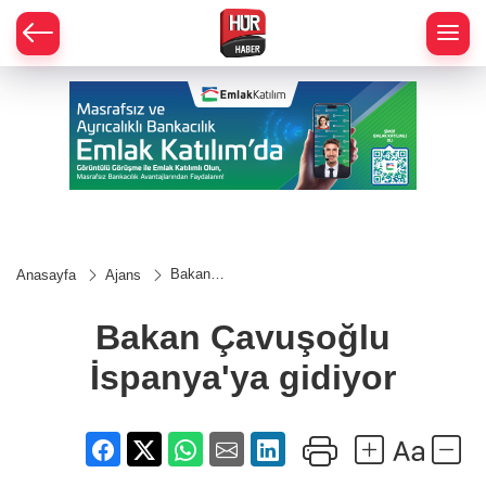
Bakan
Anasayfa
Ajans
Çavuşoğlu
İspanya'ya
gidiyor
Bakan Çavuşoğlu
İspanya'ya gidiyor