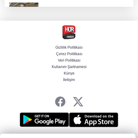
Dünya devinde üst düzey görev değişimi!
Türk isim başkan yardımcısı oldu
MGK toplanıyor: Ana gündem Terörsüz
Türkiye
Gizlilik Politikası
Çerez Politikası
MGK toplantısı sona erdi, 8 maddelik bildiri
Veri Politikası
yayımlandı
Kullanım Şartnamesi
Künye
İletişim
Şehit aileleri ve gazilerin haklarına ilişkin
kanun teklifi, TBMM Milli Savunma
Komisyonunda kabul edildi
HABER YAZILIMI
ve TURKTICARET.NET projesidir Copyright© 2006-2026