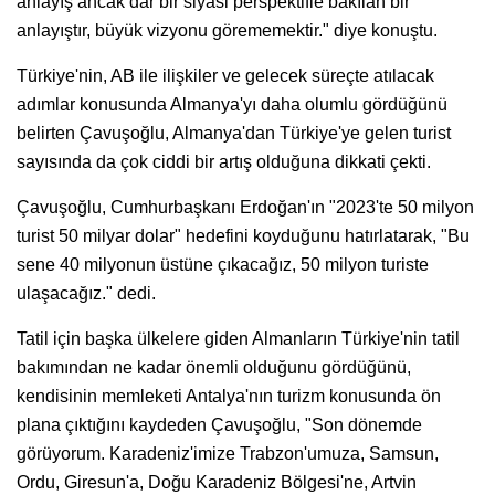
anlayış ancak dar bir siyasi perspektifle bakılan bir
anlayıştır, büyük vizyonu görememektir." diye konuştu.
Türkiye'nin, AB ile ilişkiler ve gelecek süreçte atılacak
adımlar konusunda Almanya'yı daha olumlu gördüğünü
belirten Çavuşoğlu, Almanya'dan Türkiye'ye gelen turist
sayısında da çok ciddi bir artış olduğuna dikkati çekti.
Çavuşoğlu, Cumhurbaşkanı Erdoğan'ın "2023'te 50 milyon
turist 50 milyar dolar" hedefini koyduğunu hatırlatarak, "Bu
sene 40 milyonun üstüne çıkacağız, 50 milyon turiste
ulaşacağız." dedi.
Tatil için başka ülkelere giden Almanların Türkiye'nin tatil
bakımından ne kadar önemli olduğunu gördüğünü,
kendisinin memleketi Antalya'nın turizm konusunda ön
plana çıktığını kaydeden Çavuşoğlu, "Son dönemde
görüyorum. Karadeniz'imize Trabzon'umuza, Samsun,
Ordu, Giresun'a, Doğu Karadeniz Bölgesi'ne, Artvin