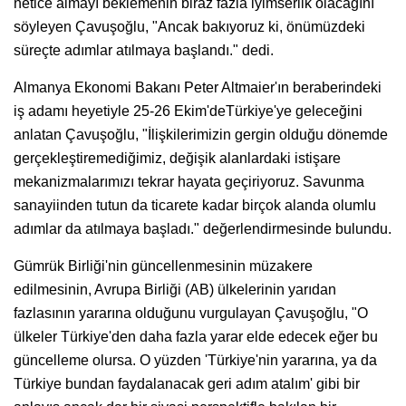
netice almayı beklemenin biraz fazla iyimserlik olacağını
söyleyen Çavuşoğlu, "Ancak bakıyoruz ki, önümüzdeki
süreçte adımlar atılmaya başlandı." dedi.
Almanya Ekonomi Bakanı Peter Altmaier'ın beraberindeki
iş adamı heyetiyle 25-26 Ekim'deTürkiye'ye geleceğini
anlatan Çavuşoğlu, "İlişkilerimizin gergin olduğu dönemde
gerçekleştiremediğimiz, değişik alanlardaki istişare
mekanizmalarımızı tekrar hayata geçiriyoruz. Savunma
sanayiinden tutun da ticarete kadar birçok alanda olumlu
adımlar da atılmaya başladı." değerlendirmesinde bulundu.
Gümrük Birliği'nin güncellenmesinin müzakere
edilmesinin, Avrupa Birliği (AB) ülkelerinin yarıdan
fazlasının yararına olduğunu vurgulayan Çavuşoğlu, "O
ülkeler Türkiye'den daha fazla yarar elde edecek eğer bu
güncelleme olursa. O yüzden 'Türkiye'nin yararına, ya da
Türkiye bundan faydalanacak geri adım atalım' gibi bir