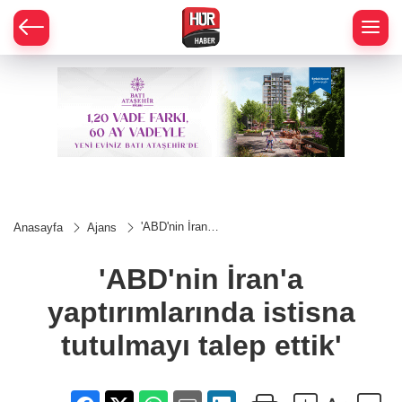
'ABD'nin İran'a
Anasayfa
Ajans
yaptırımlarında
istisna
tutulmayı talep
'ABD'nin İran'a
ettik'
yaptırımlarında istisna
tutulmayı talep ettik'