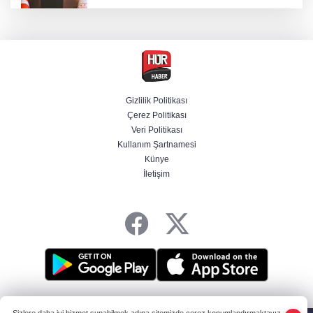
Bakan Gürlek, Muhsin Yazıcıoğlu'nun ailesini
kabul edecek
Yurt dışına kaçmaya hazırlanan 3 FETÖ'cü
yakalandı
Gizlilik Politikası
Çerez Politikası
Selçuk Bayraktar, Şırnak'ta TEKNOFEST Dron
Veri Politikası
Şampiyonası'na katıldı
Kullanım Şartnamesi
Künye
İletişim
Terörsüz Türkiye yasa teklifi Meclis'te
HABER YAZILIMI
ve TURKTICARET.NET projesidir Copyright© 2006-2026