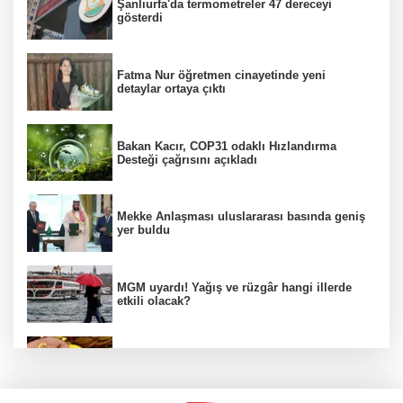
Şanlıurfa'da termometreler 47 dereceyi
gösterdi
Fatma Nur öğretmen cinayetinde yeni
detaylar ortaya çıktı
Bakan Kacır, COP31 odaklı Hızlandırma
Desteği çağrısını açıkladı
Mekke Anlaşması uluslararası basında geniş
yer buldu
MGM uyardı! Yağış ve rüzgâr hangi illerde
etkili olacak?
Altın fiyatlarında hafta sonu tablosu nasıl
şekillendi?