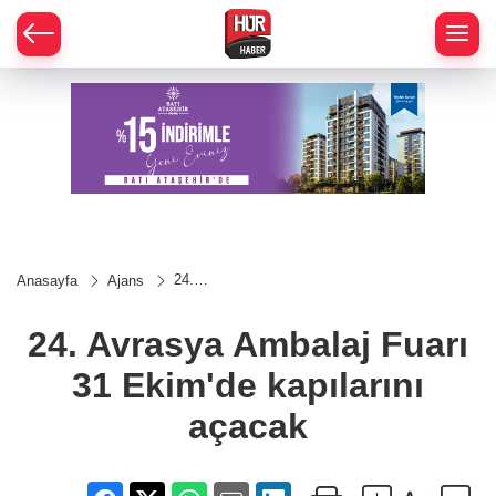
24.
Anasayfa
Ajans
Avrasya
Ambalaj
Fuarı 31
24. Avrasya Ambalaj Fuarı
Ekim'de
kapılarını
31 Ekim'de kapılarını
açacak
açacak