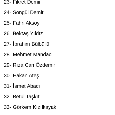
23- Fikret Demir
24- Songül Demir
25- Fahri Aksoy
26- Bektaş Yıldız
27- İbrahim Bülbüllü
28- Mehmet Mandacı
29- Rıza Can Özdemir
30- Hakan Ateş
31- İsmet Abacı
32- Betül Taşkıt
33- Görkem Kızılkayak