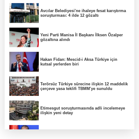
Avcılar Belediyesi'ne ihaleye fesat karıştırma
soruşturması: 4 ilde 12 gözaltı
Yeni Parti Manisa İl Başkanı İlksen Özalper
gözaltına alındı
Hakan Fidan: Mescid-i Aksa Türkiye için
kutsal yerlerden biri
Terörsüz Türkiye sürecine ilişkin 12 maddelik
çerçeve yasa teklifi TBMM'ye sunuldu
Etimesgut soruşturmasında adli incelemeye
ilişkin yeni detay
AK Parti Sözcüsü Ömer Çelik 2 yıllık süreçte
kritik aşamaya gelindiğini açıkladı