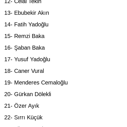
12- Celal Tekin
13- Ebubekir Akın
14- Fatih Yadoğlu
15- Remzi Baka
16- Şaban Baka
17- Yusuf Yadoğlu
18- Caner Vural
19- Menderes Cemaloğlu
20- Gürkan Dölekli
21- Özer Ayık
22- Sırrı Küçük