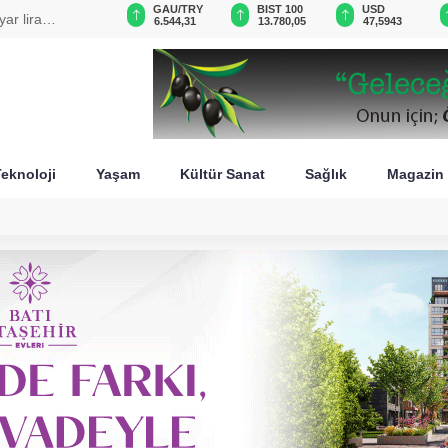
GAU/TRY
BIST 100
USD
EUR
kabul edecek
6.544,31
13.780,05
47,5943
55,0592
eknoloji
Yaşam
Kültür Sanat
Sağlık
Magazin