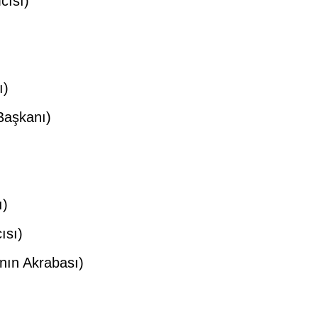
cısı)
ı)
Başkanı)
ı)
ısı)
nın Akrabası)