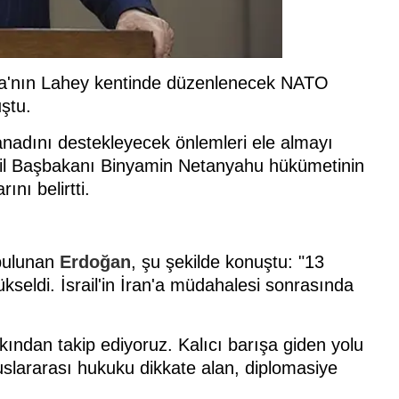
da'nın Lahey kentinde düzenlenecek NATO
ştu.
pa kanadını destekleyecek önlemleri ele almayı
rail Başbakanı Binyamin Netanyahu hükümetinin
ını belirtti.
 bulunan
Erdoğan
, şu şekilde konuştu: "13
seldi. İsrail'in İran'a müdahalesi sonrasında
kından takip ediyoruz. Kalıcı barışa giden yolu
uslararası hukuku dikkate alan, diplomasiye