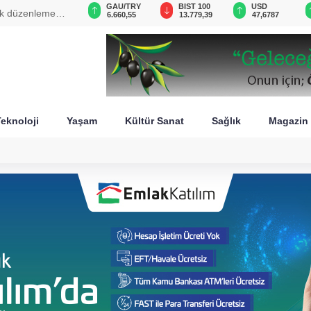
VND
GAU/TRY
BIST 100
USD
22:46 - Piyasalarda haftanın kazandıranları belli oldu
0,0018
6.660,55
13.779,39
47,6787
eknoloji
Yaşam
Kültür Sanat
Sağlık
Magazin