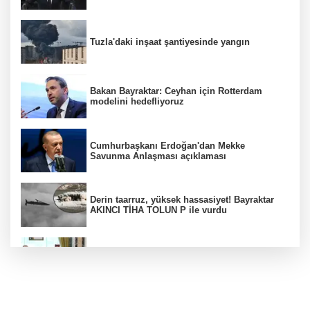
Tuzla'daki inşaat şantiyesinde yangın
Bakan Bayraktar: Ceyhan için Rotterdam
modelini hedefliyoruz
Cumhurbaşkanı Erdoğan'dan Mekke
Savunma Anlaşması açıklaması
Derin taarruz, yüksek hassasiyet! Bayraktar
AKINCI TİHA TOLUN P ile vurdu
Bölgesel güvenlik için kritik adım! Mekke
Savunma Anlaşması imzalandı
Ankara'da "değnekçilik" operasyonu: 10