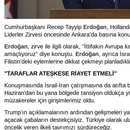
Cumhurbaşkanı Recep Tayyip
Erdoğan
, Hollan
Liderler Zirvesi öncesinde Ankara'da basına konu
Erdoğan
, zirve ile ilgili olarak, "İttifakın Avru
amaçlıyoruz" diye konuştu.
Erdoğan
, ayrıca İs
Filistin'deki eylemlerine dikkat çekmeyi planladıklar
"TARAFLAR ATEŞKESE RİAYET ETMELİ"
Konuşmasında İsrail-İran çatışmasına da atıfta
Haziran'dan bu yana bölgede tansiyon oldukça yük
müzakereler için girişimlerimiz oldu.
Trump'ın açıklamalarının ardından gelişmeleri ya
açacak çabaların destekçisiyiz. Türkiye olarak ul
öncelik veren ilkeli tavrımızı sürdüreceğiz.