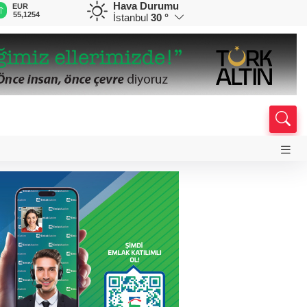
Hava Durumu
EUR
GBP
CHF
CAD
R
55,1254
64,3468
59,0083
34,1883
0
İstanbul
30 °