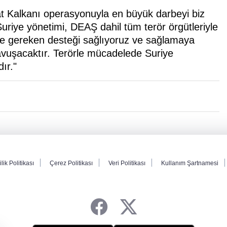
rat Kalkanı operasyonuyla en büyük darbeyi biz
Suriye yönetimi, DEAŞ dahil tüm terör örgütleriyle
ne gereken desteği sağlıyoruz ve sağlamaya
avuşacaktır. Terörle mücadelede Suriye
ır."
ilik Politikası
Çerez Politikası
Veri Politikası
Kullanım Şartnamesi