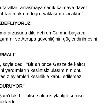
m tarafları anlaşmaya sadık kalmaya davet
sat tanımak en doğru yaklaşım olacaktır."
HEDEFLİYORUZ"
apma arzusunu dile getiren Cumhurbaşkanı
şımını ve Avrupa güvenliğinin güçlendirilmesini
URMALI"
, şöyle dedi: "Bir an önce Gazze'de kalıcı
ani yardımların kesintisiz ulaşımının önü
rvasız eylemleri kesinlikle kabul edilemez."
 DURUYOR"
m'daki bir kilise saldırısıyla ilgili sorusu
aktardı.