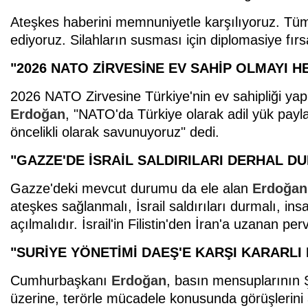
Ateşkes haberini memnuniyetle karşılıyoruz. Tü
ediyoruz. Silahların susması için diplomasiye fır
"2026 NATO ZİRVESİNE EV SAHİP OLMAYI 
2026 NATO Zirvesine Türkiye'nin ev sahipliği y
Erdoğan
, "NATO'da Türkiye olarak adil yük payla
öncelikli olarak savunuyoruz" dedi.
"GAZZE'DE İSRAİL SALDIRILARI DERHAL D
Gazze'deki mevcut durumu da ele alan
Erdoğan
ateşkes sağlanmalı, İsrail saldırıları durmalı, ins
açılmalıdır. İsrail'in Filistin'den İran'a uzanan pe
"SURİYE YÖNETİMİ DAEŞ'E KARŞI KARARLI
Cumhurbaşkanı
Erdoğan
, basın mensuplarının Şa
üzerine, terörle mücadele konusunda görüşlerini 