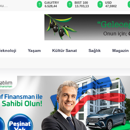
GAU/TRY
BIST 100
USD
EUR
6.528,44
13.703,13
47,5902
54,9860
eknoloji
Yaşam
Kültür Sanat
Sağlık
Magazin