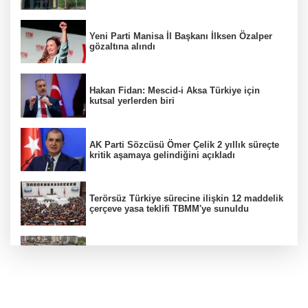
Yeni Parti Manisa İl Başkanı İlksen Özalper
gözaltına alındı
Hakan Fidan: Mescid-i Aksa Türkiye için
kutsal yerlerden biri
AK Parti Sözcüsü Ömer Çelik 2 yıllık süreçte
kritik aşamaya gelindiğini açıkladı
Terörsüz Türkiye sürecine ilişkin 12 maddelik
çerçeve yasa teklifi TBMM'ye sunuldu
Etimesgut soruşturmasında adli incelemeye
ilişkin yeni detay
Firari olarak aranıyordu! Menderes Belediye