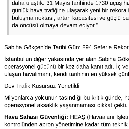
daha ulaştık. 31 Mayıs tarihinde 1730 uçuş h
günlük hava trafiğine ulaşarak yeni bir rekora
buluşma noktası, artan kapasitesi ve güçlü bağ
da öncüsü olmaya devam ediyor."
Sabiha Gökçen’de Tarihi Gün: 894 Seferle Rekor 
İstanbul'un diğer yakasında yer alan Sabiha Gö
operasyonel gücünü bir kez daha kanıtladı. İç v
ulaşan havalimanı, kendi tarihinin en yüksek gün
Dev Trafik Kusursuz Yönetildi
Milyonlarca yolcunun taşındığı bu kritik günde, h
operasyonel aksaklık yaşanmaması dikkat çekti.
Hava Sahası Güvenliği:
HEAŞ (Havaalanı İşletme
kontrolünden apron yönetimine kadar tüm teknik ve 