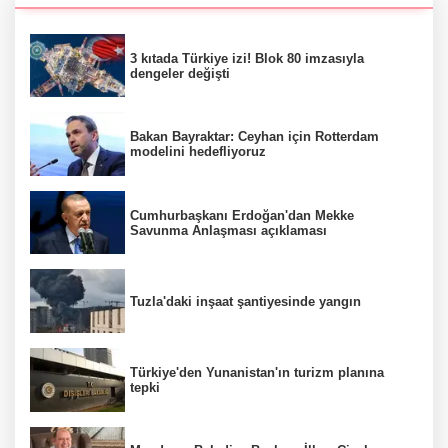
3 kıtada Türkiye izi! Blok 80 imzasıyla
dengeler değişti
Bakan Bayraktar: Ceyhan için Rotterdam
modelini hedefliyoruz
Cumhurbaşkanı Erdoğan'dan Mekke
Savunma Anlaşması açıklaması
Tuzla'daki inşaat şantiyesinde yangın
Türkiye'den Yunanistan'ın turizm planına
tepki