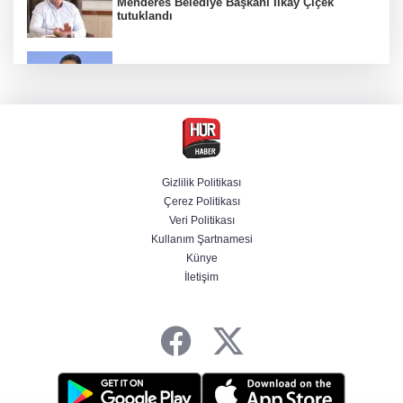
Menderes Belediye Başkanı İlkay Çiçek
tutuklandı
Bakan Yumaklı duyurdu! Çiftçilere ödemeler
bugün yapılıyor
Hür Ağbaba soruşturmasında MASAK para
hareketlerini inceledi
Gizlilik Politikası
Çerez Politikası
Bakan Gürlek: Kanunda şehitleri incitecek
Veri Politikası
düzenleme yok
Kullanım Şartnamesi
Künye
İletişim
Piyasalarda haftanın kazandıranları belli oldu