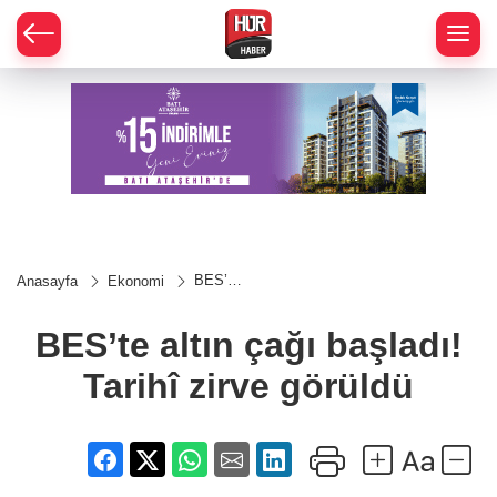
BES’te
Anasayfa
Ekonomi
altın
çağı
başladı!
BES’te altın çağı başladı!
Tarihî
zirve
Tarihî zirve görüldü
görüldü