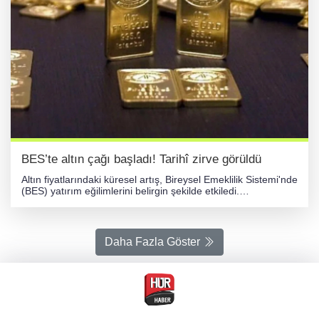
BES’te altın çağı başladı! Tarihî zirve görüldü
Altın fiyatlarındaki küresel artış, Bireysel Emeklilik Sistemi'nde
(BES) yatırım eğilimlerini belirgin şekilde etkiledi.
Katılımcıların en çok rağbet ettiği yatırım aracı altın fonları
olarak öne çıktı. Mevcut verilere göre altın fonlarının BES’teki
payı yüzde 36,75’e çıkarak 556,4 milyar TL’lik bir hacme
ulaştı. Bu da sistemdeki her 3 TL’lik yatırımın 1 TL’sinin altına
Daha Fazla Göster
yöneldiğini gösteriyor. BORSA İSTANBUL İLGİYİ ARTIRIYOR
Altının ardından en çok talep gören yatırım seçeneği hisse
senedi fonları oldu. BES katılımcılarının yüzde 18,98’i Borsa
İstanbul’un sunduğu fırsatlara yatırım yapmayı seçti. Hisse
fonlarının toplam büyüklüğü 287,35 milyar TL’ye ulaştı.
Böylece BES portföyünün yüzde 55,73’ü altın ve hisse senedi
fonlarından meydana geldi. ÇEŞİTLİLİK ÖNE ÇIKIYOR Altın