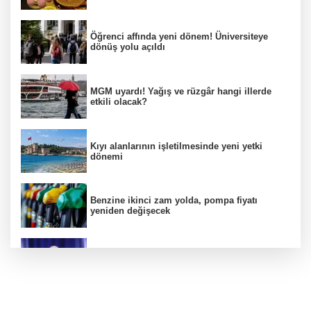
Öğrenci affında yeni dönem! Üniversiteye
dönüş yolu açıldı
MGM uyardı! Yağış ve rüzgâr hangi illerde
etkili olacak?
Kıyı alanlarının işletilmesinde yeni yetki
dönemi
Benzine ikinci zam yolda, pompa fiyatı
yeniden değişecek
Kamuda yapay zeka 2 milyar liralık riski
belirledi
Başsavcılıktan Muzaffer Şirin hakkında