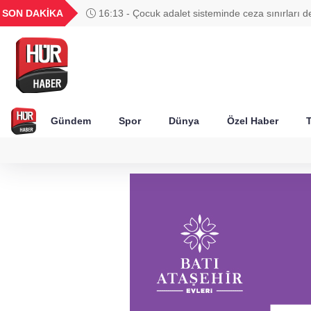
UYU
GEL
TND
BGN
SON DAKİKA
16:13 - Çocuk adalet sisteminde ceza sınırları de
52
1,1849
18,2677
16,3788
27,9743
Gündem
Spor
Dünya
Özel Haber
T