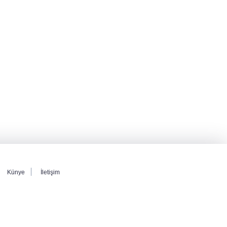
gözaltı talimatı
Bakan Uraloğlu açıkladı: Türkiye’nin 7 aylık
havayolu trafiğinde yeni tablo
Cansever’den acı haber! Ünlü isimler peş
peşe paylaştı
Künye
İletişim