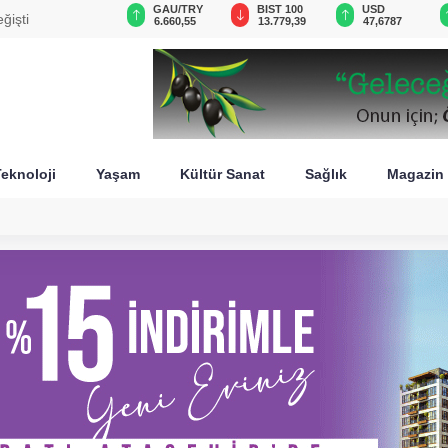
VND
GAU/TRY
BIST 100
USD
ğişti
0,0018
6.660,55
13.779,39
47,6787
eknoloji
Yaşam
Kültür Sanat
Sağlık
Magazin