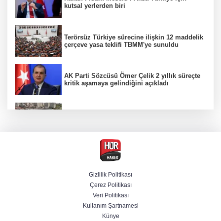
kutsal yerlerden biri
Terörsüz Türkiye sürecine ilişkin 12 maddelik
çerçeve yasa teklifi TBMM'ye sunuldu
AK Parti Sözcüsü Ömer Çelik 2 yıllık süreçte
kritik aşamaya gelindiğini açıkladı
Etimesgut soruşturmasında adli incelemeye
ilişkin yeni detay
Firari olarak aranıyordu! Menderes Belediye
Başkan Yardımcısı yakalandı
Gizlilik Politikası
Çerez Politikası
Cumhurbaşkanı Erdoğan'dan Terörsüz
Veri Politikası
Türkiye vurgusu
Kullanım Şartnamesi
Künye