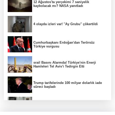
12 Ağustos'ta yerçekimi 7 saniyelik
kaybolacak mı? NASA yanıtladı
4 olayda izleri var! ''Ay Grubu'' çökertildi
Cumhurbaşkanı Erdoğan'dan Terörsüz
Türkiye vurgusu
srail Basını Alarmda! Türkiye'nin Enerji
Hamleleri Tel Aviv'i Tedirgin Etti
Trump tarifelerinde 100 milyar dolarlık iade
süreci başladı
MGK toplanıyor: Ana gündem Terörsüz
Türkiye