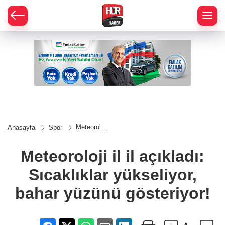
Meteoroloji
Anasayfa
Spor
il il
açıkladı:
Sıcaklıklar
Meteoroloji il il açıkladı:
yükseliyor,
bahar
Sıcaklıklar yükseliyor,
yüzünü
gösteriyor!
bahar yüzünü gösteriyor!