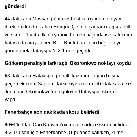
gönderdi
44.dakikada Massanga’nın serbest vuruşunda top yan
direkten döndü, kaleci Ertuğrul Çetin’e çarparak ağlara gitti
ve skor 1-1 oldu. İkinci yarının hemen başında ise kalecinin
hatasında araya giren Bilal Boutobba, topu boş kaleye
göndererek Hatayspor'u 2-1 öne geçirdi.
Görkem penaltıyla farkı açtı, Okoronkwo noktayı koydu
63.dakikada Hatayspor penaltı kazandı. Topun başına
geçen Görkem Sağlam, farkı ikiye çıkardı. 66. dakikada ise
Jonathan Okoronkwo’nun golüyle Hatayspor skoru 4-1
yaptı.
Fenerbahçe son dakikada skoru belirledi
90+4’te İrfan Can Kahveci’nin golü, sadece skoru belirledi:
4-2. Bu sonuçla Fenerbahçe 81 puanda kalırken, küme