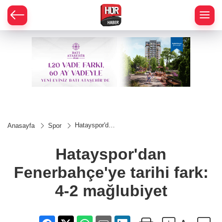
Hatayspor'dan
Anasayfa
Spor
Fenerbahçe'ye
tarihi fark: 4-2
mağlubiyet
Hatayspor'dan
Fenerbahçe'ye tarihi fark:
4-2 mağlubiyet