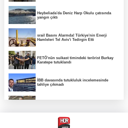
Heybeliada'da Deniz Harp Okulu çatısında
yangın çıktı
srail Basını Alarmda! Türkiye'nin Enerji
Hamleleri Tel Aviv'i Tedirgin Etti
FETÖ'nün suikast timindeki terörist Burkay
Karatepe tutuklandı
İBB davasında tutukluluk incelemesinde
tahliye çıkmadı
Dünya devinde üst düzey görev değişimi!
Türk isim başkan yardımcısı oldu
MGK toplanıyor: Ana gündem Terörsüz