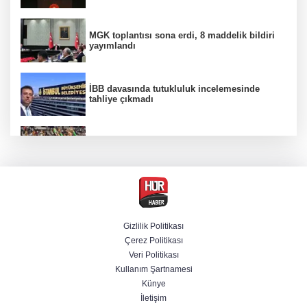
MGK toplantısı sona erdi, 8 maddelik bildiri
yayımlandı
İBB davasında tutukluluk incelemesinde
tahliye çıkmadı
Beşiktaş 10 kişiyle Hradec Kralove'yi
deplasmanda yendi
Venezuela'da iktidar partisi ile muhalefet
mutabık kaldı
Gizlilik Politikası
Çerez Politikası
Derin taarruz, yüksek hassasiyet! Bayraktar
Veri Politikası
AKINCI TİHA TOLUN P ile vurdu
Kullanım Şartnamesi
Künye
İletişim
BM'nin teklifine Türk tarafından kabul,