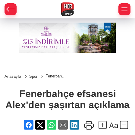
Fenerbahçe
Anasayfa
Spor
efsanesi
Alex'den
şaşırtan
Fenerbahçe efsanesi
açıklama
Alex'den şaşırtan açıklama