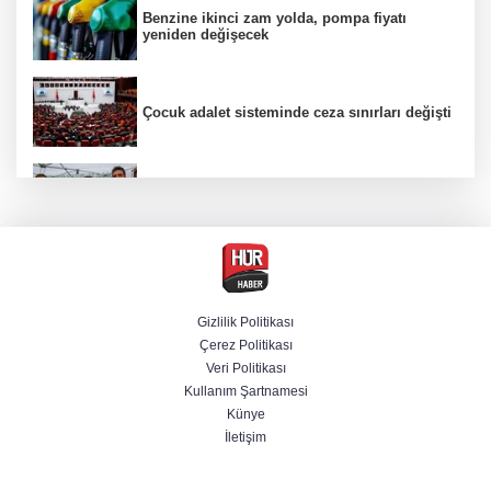
Benzine ikinci zam yolda, pompa fiyatı
yeniden değişecek
Çocuk adalet sisteminde ceza sınırları değişti
Selçuk Bayraktar, Şırnak'ta TEKNOFEST Dron
Şampiyonası'na katıldı
Bakan Göktaş: Ülkemize, milletimize, şehit
ailelerimize ve kahraman gazilerimize hayırlı
olsun
Gizlilik Politikası
Çerez Politikası
Veri Politikası
Terörsüz Türkiye yasa teklifi Meclis'te
Kullanım Şartnamesi
Künye
İletişim
Bakan Gürlek, Muhsin Yazıcıoğlu'nun ailesini
kabul edecek