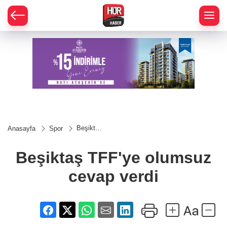
Beşiktaş
Anasayfa
Spor
TFF'ye
olumsuz
cevap
Beşiktaş TFF'ye olumsuz
verdi
cevap verdi