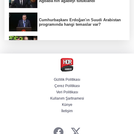
Ağbaba'nın ağabeyi tutuklandı
Cumhurbaşkanı Erdoğan'ın Suudi Arabistan
programında hangi temaslar var?
Ünlülerden AHBAP'a 14 milyon TL'yi aşan
bağış! MASAK tek tek inceledi
MGK Cumhurbaşkanlığı Külliyesi'nde kritik
gündemle toplandı
Gizlilik Politikası
Çerez Politikası
İletişim Başkanlığından "Milli Dayanışma"
Veri Politikası
paylaşımı
Kullanım Şartnamesi
Künye
İletişim
Bir böcek ilacı faciası daha! Çanakkale'den
acı haber geldi