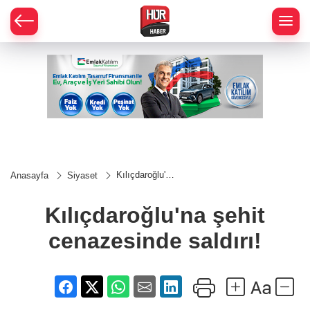
Kılıçdaroğlu'na
Anasayfa
Siyaset
şehit
cenazesinde
saldırı!
Kılıçdaroğlu'na şehit
cenazesinde saldırı!