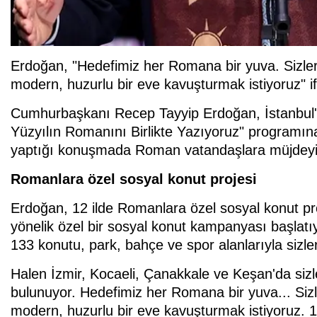
Erdoğan, "Hedefimiz her Romana bir yuva. Sizle
modern, huzurlu bir eve kavuşturmak istiyoruz" ifa
Cumhurbaşkanı Recep Tayyip Erdoğan, İstanbul
Yüzyılın Romanını Birlikte Yazıyoruz" programı
yaptığı konuşmada Roman vatandaşlara müjdeyi 
Romanlara özel sosyal konut projesi
Erdoğan, 12 ilde Romanlara özel sosyal konut proj
yönelik özel bir sosyal konut kampanyası başlatı
133 konutu, park, bahçe ve spor alanlarıyla sizler
Halen İzmir, Kocaeli, Çanakkale ve Keşan'da sizler
bulunuyor. Hedefimiz her Romana bir yuva... Siz
modern, huzurlu bir eve kavuşturmak istiyoruz. 12