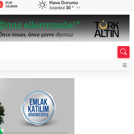
Hava Durumu
GBP
CHF
CAD
RUB
A
64,1836
58,6670
34,0257
0,5752
1
İstanbul
30 °