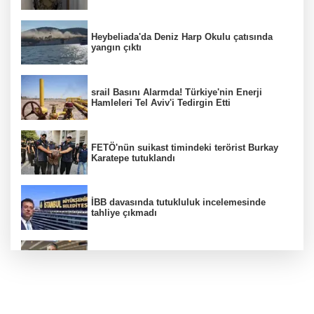
Heybeliada'da Deniz Harp Okulu çatısında
yangın çıktı
srail Basını Alarmda! Türkiye'nin Enerji
Hamleleri Tel Aviv'i Tedirgin Etti
FETÖ'nün suikast timindeki terörist Burkay
Karatepe tutuklandı
İBB davasında tutukluluk incelemesinde
tahliye çıkmadı
Dünya devinde üst düzey görev değişimi!
Türk isim başkan yardımcısı oldu
MGK toplanıyor: Ana gündem Terörsüz