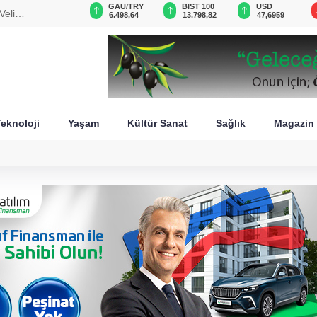
GAU/TRY
BIST 100
USD
EUR
stan
6.498,64
13.798,82
47,6959
54,8569
eknoloji
Yaşam
Kültür Sanat
Sağlık
Magazin