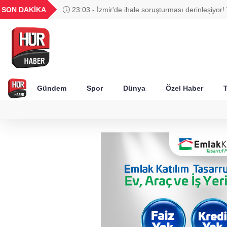
GEL
TND
BGN
VND
SON DAKİKA
22:34 - Cumhurbaşkanı Erdoğan'ın Suudi Arabi
47
18,2393
16,2674
27,9743
0,0018
programında hangi temaslar var?
Gündem
Spor
Dünya
Özel Haber
T