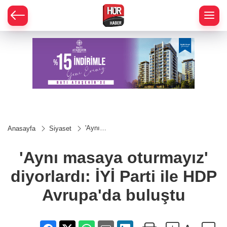
'Aynı
Anasayfa
Siyaset
masaya
oturmayız'
diyorlardı:
'Aynı masaya oturmayız'
İYİ Parti
ile HDP
diyorlardı: İYİ Parti ile HDP
Avrupa'da
buluştu
Avrupa'da buluştu