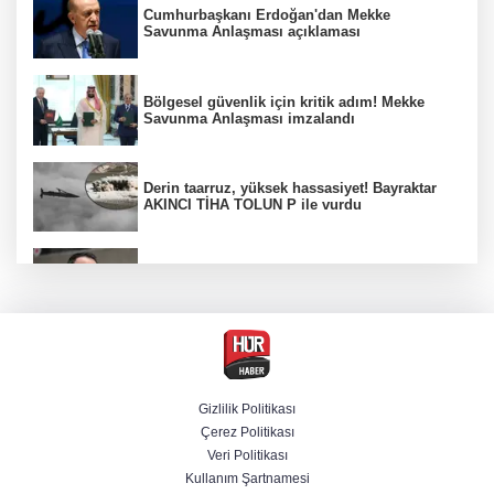
Cumhurbaşkanı Erdoğan'dan Mekke
Savunma Anlaşması açıklaması
Bölgesel güvenlik için kritik adım! Mekke
Savunma Anlaşması imzalandı
Derin taarruz, yüksek hassasiyet! Bayraktar
AKINCI TİHA TOLUN P ile vurdu
Bakan Gürlek: Kanunda şehitleri incitecek
düzenleme yok
Menderes Belediye Başkanı İlkay Çiçek
tutuklandı
Gizlilik Politikası
Çerez Politikası
Hür Ağbaba soruşturmasında MASAK para
Veri Politikası
hareketlerini inceledi
Kullanım Şartnamesi