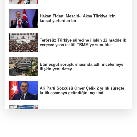
Hakan Fidan: Mescid-i Aksa Türkiye için
kutsal yerlerden biri
Terörsüz Türkiye sürecine ilişkin 12 maddelik
çerçeve yasa teklifi TBMM'ye sunuldu
Etimesgut soruşturmasında adli incelemeye
ilişkin yeni detay
AK Parti Sözcüsü Ömer Çelik 2 yıllık süreçte
kritik aşamaya gelindiğini açıkladı
Firari olarak aranıyordu! Menderes Belediye
Başkan Yardımcısı yakalandı
12 Ağustos'ta yerçekimi 7 saniyelik