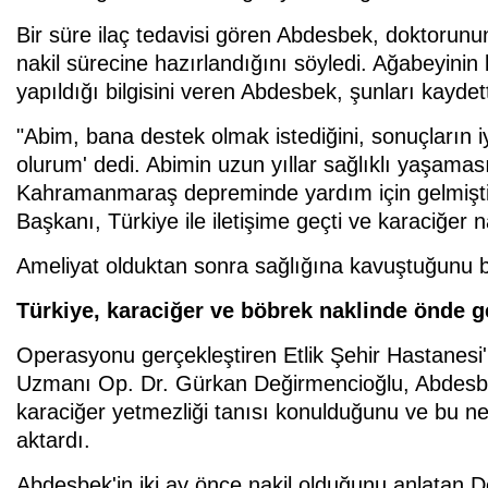
Bir süre ilaç tedavisi gören Abdesbek, doktorunun 
nakil sürecine hazırlandığını söyledi. Ağabeyinin
yapıldığı bilgisini veren Abdesbek, şunları kaydett
"Abim, bana destek olmak istediğini, sonuçların iy
olurum' dedi. Abimin uzun yıllar sağlıklı yaşama
Kahramanmaraş depreminde yardım için gelmişti
Başkanı, Türkiye ile iletişime geçti ve karaciğer na
Ameliyat olduktan sonra sağlığına kavuştuğunu be
Türkiye, karaciğer ve böbrek naklinde önde g
Operasyonu gerçekleştiren Etlik Şehir Hastanesi'
Uzmanı Op. Dr. Gürkan Değirmencioğlu, Abdesbek'
karaciğer yetmezliği tanısı konulduğunu ve bu ned
aktardı.
Abdesbek'in iki ay önce nakil olduğunu anlatan D