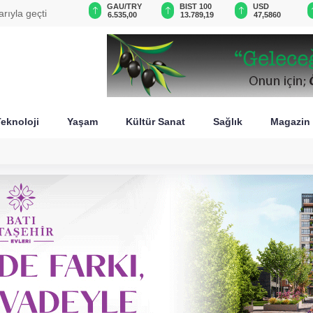
GAU/TRY
BIST 100
USD
EUR
recin başarısı
6.535,00
13.789,19
47,5860
55,0433
eknoloji
Yaşam
Kültür Sanat
Sağlık
Magazin