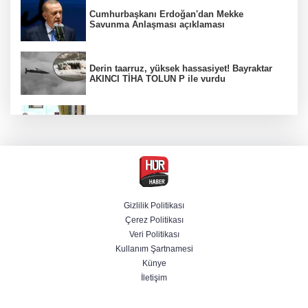
Cumhurbaşkanı Erdoğan'dan Mekke
Savunma Anlaşması açıklaması
Derin taarruz, yüksek hassasiyet! Bayraktar
AKINCI TİHA TOLUN P ile vurdu
Bölgesel güvenlik için kritik adım! Mekke
Savunma Anlaşması imzalandı
Ankara'da "değnekçilik" operasyonu: 10
gözaltı
Gizlilik Politikası
Çerez Politikası
BM'nin teklifine Türk tarafından kabul,
Veri Politikası
Rumlardan ret
Kullanım Şartnamesi
Künye
İletişim
Venezuela'da iktidar partisi ile muhalefet
mutabık kaldı