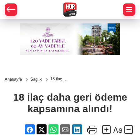
18 ilaç
Anasayfa
Sağlık
daha geri
ödeme
kapsamına
18 ilaç daha geri ödeme
alındı!
kapsamına alındı!