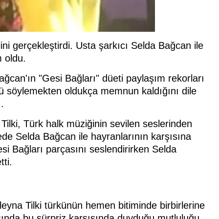
i gerçekleştirdi. Usta şarkıcı Selda Bağcan ile
 oldu.
ağcan'ın "Gesi Bağları" düeti paylaşım rekorları
rkü söylemekten oldukça memnun kaldığını dile
.
ilki, Türk halk müziğinin sevilen seslerinden
nede Selda Bağcan ile hayranlarının karşısına
si Bağları parçasını seslendirirken Selda
ti.
leyna Tilki türkünün hemen bitiminde birbirlerine
ında bu sürpriz karşısında duyduğu mutluluğu