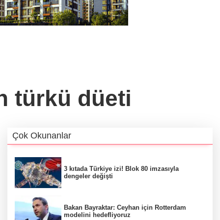
n türkü düeti
Çok Okunanlar
3 kıtada Türkiye izi! Blok 80 imzasıyla
dengeler değişti
Bakan Bayraktar: Ceyhan için Rotterdam
modelini hedefliyoruz