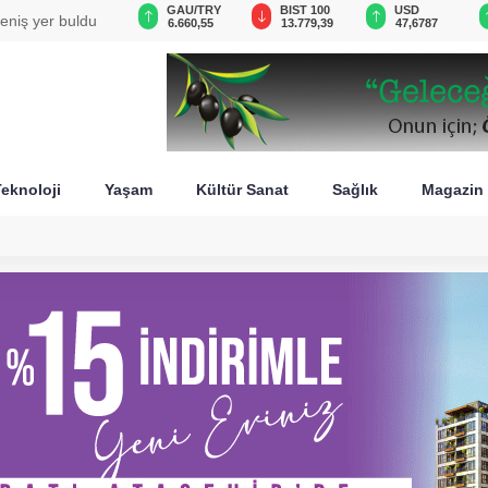
VND
GAU/TRY
BIST 100
USD
ttında göçük: 1 ölü, 1
0,0018
6.660,55
13.779,39
47,6787
eknoloji
Yaşam
Kültür Sanat
Sağlık
Magazin