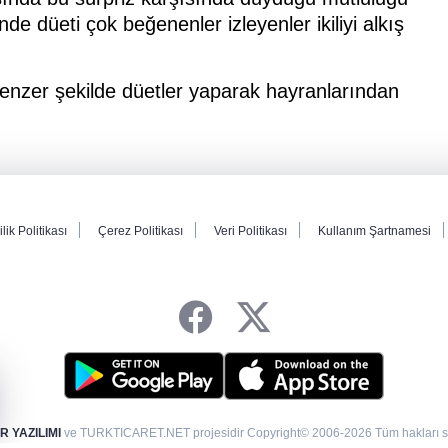
de düeti çok beğenenler izleyenler ikiliyi alkış
benzer şekilde düetler yaparak hayranlarından
ilik Politikası
Çerez Politikası
Veri Politikası
Kullanım Şartnamesi
 YAZILIMI
ve TURKTICARET.NET projesidir Copyright© 2006-2026 Tüm hakları sak