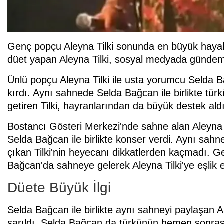
Genç popçu Aleyna Tilki sonunda en büyük hayalin
düet yapan Aleyna Tilki, sosyal medyada gündem
Ünlü popçu Aleyna Tilki ile usta yorumcu Selda B
kırdı. Aynı sahnede Selda Bağcan ile birlikte tü
getiren Tilki, hayranlarından da büyük destek aldı
Bostancı Gösteri Merkezi'nde sahne alan Aleyna T
Selda Bağcan ile birlikte konser verdi. Aynı sah
çıkan Tilki'nin heyecanı dikkatlerden kaçmadı. Ge
Bağcan'da sahneye gelerek Aleyna Tilki'ye eşlik et
Düete Büyük İlgi
Selda Bağcan ile birlikte aynı sahneyi paylaşan A
sarıldı. Selda Bağcan da türkünün hemen sonras