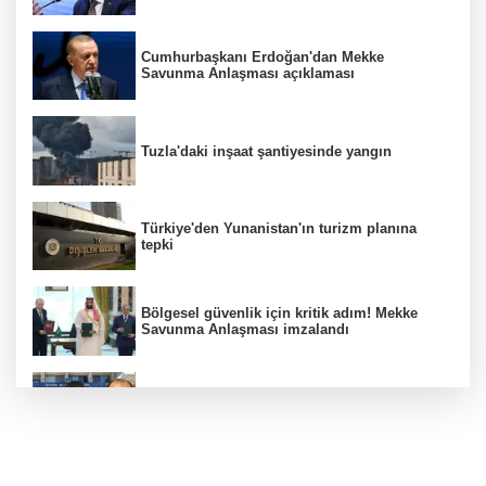
Cumhurbaşkanı Erdoğan'dan Mekke
Savunma Anlaşması açıklaması
Tuzla'daki inşaat şantiyesinde yangın
Türkiye'den Yunanistan'ın turizm planına
tepki
Bölgesel güvenlik için kritik adım! Mekke
Savunma Anlaşması imzalandı
Hür Ağbaba soruşturmasında MASAK para
hareketlerini inceledi
Menderes Belediye Başkanı İlkay Çiçek