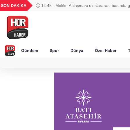
UYU
GEL
TND
BGN
SON DAKİKA
14:45 - Adana'da içme suyu tünel ha
1,1849
18,2677
16,3788
27,9743
yaralı
Gündem
Spor
Dünya
Özel Haber
T