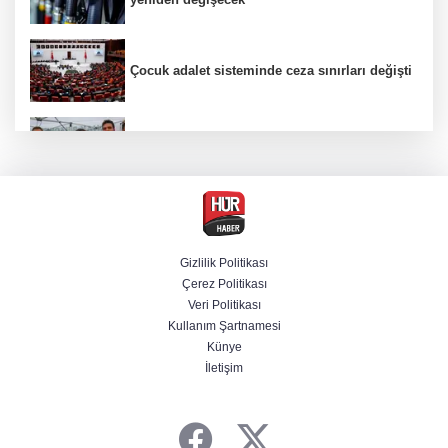
Çocuk adalet sisteminde ceza sınırları değişti
Selçuk Bayraktar, Şırnak'ta TEKNOFEST Dron
Şampiyonası'na katıldı
Bakan Göktaş: Ülkemize, milletimize, şehit
ailelerimize ve kahraman gazilerimize hayırlı
olsun
Gizlilik Politikası
Çerez Politikası
Veri Politikası
Terörsüz Türkiye yasa teklifi Meclis'te
Kullanım Şartnamesi
Künye
İletişim
Bakan Kurum'dan Sındırgı paylaşımı:
Anahtarları çok yakında teslim edeceğiz