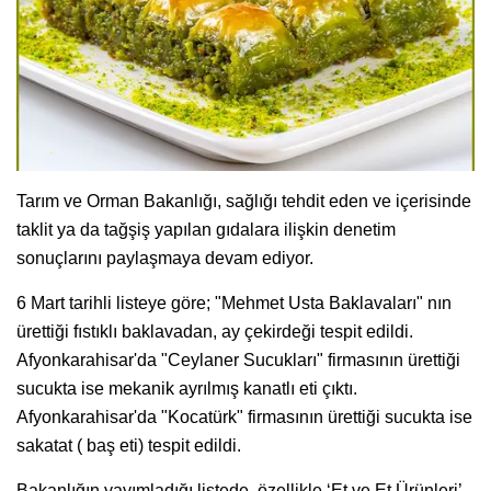
Tarım ve Orman Bakanlığı, sağlığı tehdit eden ve içerisinde
taklit ya da tağşiş yapılan gıdalara ilişkin denetim
sonuçlarını paylaşmaya devam ediyor.
6 Mart tarihli listeye göre; "Mehmet Usta Baklavaları" nın
ürettiği fıstıklı baklavadan, ay çekirdeği tespit edildi.
Afyonkarahisar'da "Ceylaner Sucukları" firmasının ürettiği
sucukta ise mekanik ayrılmış kanatlı eti çıktı.
Afyonkarahisar'da "Kocatürk" firmasının ürettiği sucukta ise
sakatat ( baş eti) tespit edildi.
Bakanlığın yayımladığı listede, özellikle ‘Et ve Et Ürünleri’