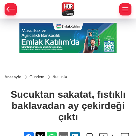
Sucuktan
Anasayfa
Gündem
sakatat,
fıstıklı
baklavadan
Sucuktan sakatat, fıstıklı
ay
çekirdeği
baklavadan ay çekirdeği
çıktı
çıktı