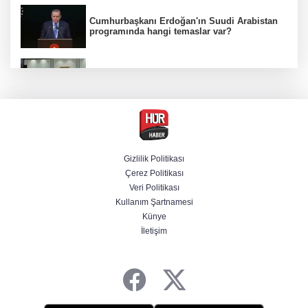
Cumhurbaşkanı Erdoğan'ın Suudi Arabistan
programında hangi temaslar var?
MGK toplantısı sona erdi, 8 maddelik bildiri
yayımlandı
MGK Cumhurbaşkanlığı Külliyesi'nde kritik
gündemle toplandı
Gizlilik Politikası
Çerez Politikası
Bir böcek ilacı faciası daha! Çanakkale'den
Veri Politikası
acı haber geldi
Kullanım Şartnamesi
Künye
İletişim
Beşiktaş 10 kişiyle Hradec Kralove'yi
deplasmanda yendi