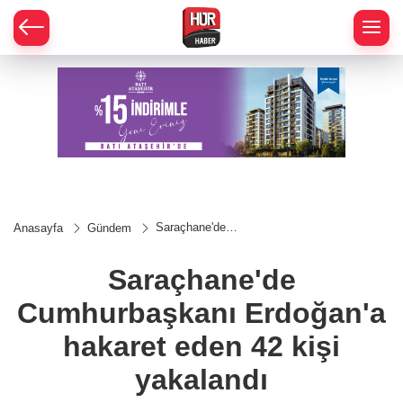
Saraçhane'de
Anasayfa
Gündem
Cumhurbaşkanı
Erdoğan'a
hakaret eden
Saraçhane'de
42 kişi
yakalandı
Cumhurbaşkanı Erdoğan'a
hakaret eden 42 kişi
yakalandı