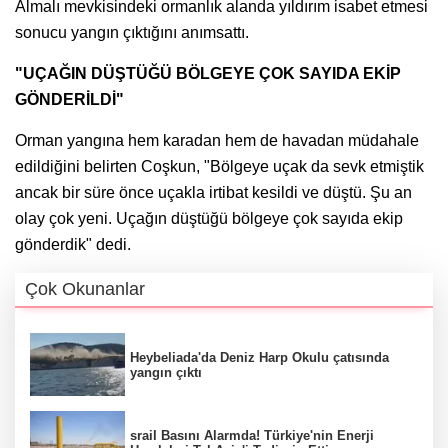
Almalı mevkisindeki ormanlık alanda yıldırım isabet etmesi
sonucu yangın çıktığını anımsattı.
"UÇAĞIN DÜŞTÜĞÜ BÖLGEYE ÇOK SAYIDA EKİP
GÖNDERİLDİ"
Orman yangına hem karadan hem de havadan müdahale
edildiğini belirten Coşkun, "Bölgeye uçak da sevk etmiştik
ancak bir süre önce uçakla irtibat kesildi ve düştü. Şu an
olay çok yeni. Uçağın düştüğü bölgeye çok sayıda ekip
gönderdik" dedi.
Çok Okunanlar
Heybeliada'da Deniz Harp Okulu çatısında
yangın çıktı
srail Basını Alarmda! Türkiye'nin Enerji