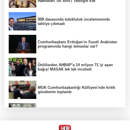
Hamleleri Tel Aviv'i Tedirgin Etti
İBB davasında tutukluluk incelemesinde
tahliye çıkmadı
Cumhurbaşkanı Erdoğan'ın Suudi Arabistan
programında hangi temaslar var?
Ünlülerden AHBAP'a 14 milyon TL'yi aşan
bağış! MASAK tek tek inceledi
MGK Cumhurbaşkanlığı Külliyesi'nde kritik
gündemle toplandı
MGK toplantısı sona erdi, 8 maddelik bildiri
yayımlandı