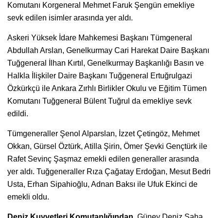
Komutanı Korgeneral Mehmet Faruk Şengün emekliye
sevk edilen isimler arasında yer aldı.
Askeri Yüksek İdare Mahkemesi Başkanı Tümgeneral
Abdullah Arslan, Genelkurmay Cari Harekat Daire Başkanı
Tuğgeneral İlhan Kırtıl, Genelkurmay Başkanlığı Basın ve
Halkla İlişkiler Daire Başkanı Tuğgeneral Ertuğrulgazi
Özkürkçü ile Ankara Zırhlı Birlikler Okulu ve Eğitim Tümen
Komutanı Tuğgeneral Bülent Tuğrul da emekliye sevk
edildi.
Tümgeneraller Şenol Alparslan, İzzet Çetingöz, Mehmet
Okkan, Gürsel Öztürk, Atilla Şirin, Ömer Şevki Gençtürk ile
Rafet Sevinç Şaşmaz emekli edilen generaller arasında
yer aldı. Tuğgeneraller Rıza Çağatay Erdoğan, Mesut Bedri
Usta, Erhan Sipahioğlu, Adnan Baksı ile Ufuk Ekinci de
emekli oldu.
Deniz Kuvvetleri Komutanlığından,
Güney Deniz Saha