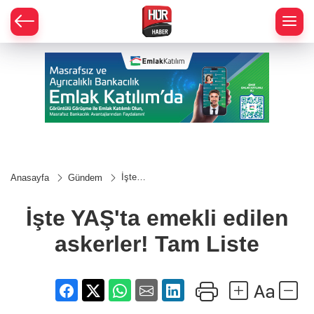
İşte
Anasayfa
Gündem
YAŞ'ta
emekli
edilen
İşte YAŞ'ta emekli edilen
askerler!
Tam
askerler! Tam Liste
Liste