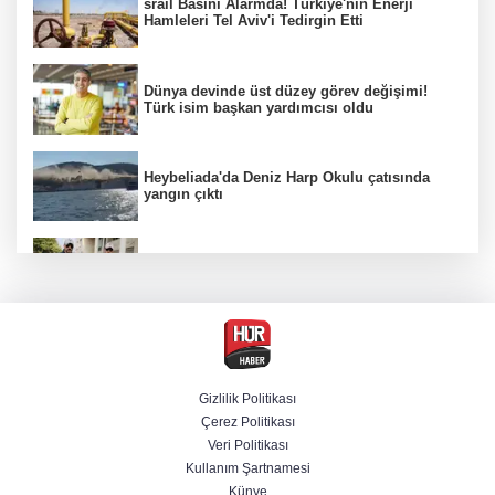
srail Basını Alarmda! Türkiye'nin Enerji
Hamleleri Tel Aviv'i Tedirgin Etti
Dünya devinde üst düzey görev değişimi!
Türk isim başkan yardımcısı oldu
Heybeliada'da Deniz Harp Okulu çatısında
yangın çıktı
FETÖ'nün suikast timindeki terörist Burkay
Karatepe tutuklandı
MGK toplanıyor: Ana gündem Terörsüz
Türkiye
Gizlilik Politikası
Çerez Politikası
Trump tarifelerinde 100 milyar dolarlık iade
Veri Politikası
süreci başladı
Kullanım Şartnamesi
Künye