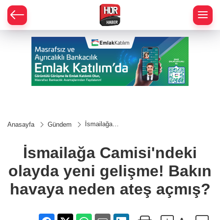
İsmailağa
Anasayfa
Gündem
Camisi'ndeki
olayda yeni
gelişme!
İsmailağa Camisi'ndeki
Bakın
havaya
olayda yeni gelişme! Bakın
neden ateş
açmış?
havaya neden ateş açmış?