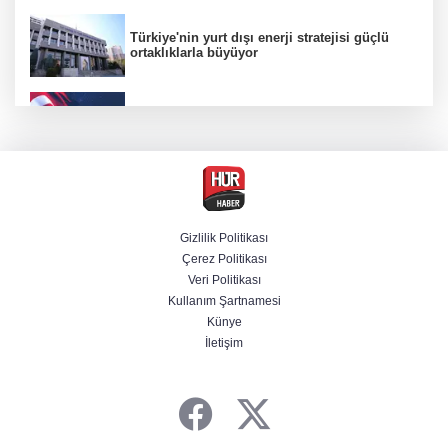
Türkiye'nin yurt dışı enerji stratejisi güçlü
ortaklıklarla büyüyor
"Uzay"a ayrılan AR-GE bütçesi 107 kat arttı
Terörsüz Türkiye yasa teklifi Komisyon'dan
geçti
Gizlilik Politikası
Çerez Politikası
Savunmada Mekke ittifakı! Caydırıcılık
Veri Politikası
şemsiyesi büyüdü
Kullanım Şartnamesi
Künye
İletişim
Şanlıurfa'da termometreler 47 dereceyi
gösterdi