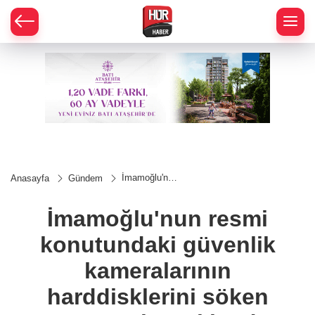
İmamoğlu'nun
Anasayfa
Gündem
resmi
konutundaki
güvenlik
İmamoğlu'nun resmi
kameralarının
harddisklerini
konutundaki güvenlik
söken
personel
tutuklandı
kameralarının
harddisklerini söken