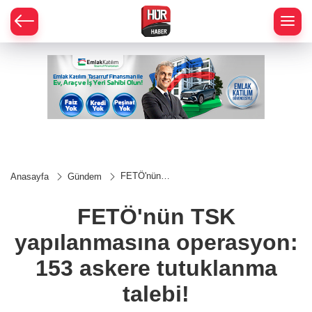
FETÖ'nün
Anasayfa
Gündem
TSK
yapılanmasına
operasyon:
FETÖ'nün TSK
153 askere
tutuklanma
yapılanmasına operasyon:
talebi!
153 askere tutuklanma
talebi!