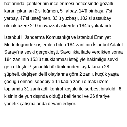
hatlarında içeriklerinin incelenmesi neticesinde gözaltı
kararı çıkarılan 2'si teğmen, 5'i albay, 14'ü binbaşı, 7'si
yarbay, 47'si üsteğmen, 33'ü yüzbaşı, 102'si astsubay
olmak üzere 210 muvazzaf askerden 184'ü yakalandı.
İstanbul İl Jandarma Komutanlığı ve İstanbul Emniyet
Müdürlüğündeki işlemleri biten 184 zanlının İstanbul Adalet
Sarayı'na sevki gerçekleşti. Savcılıkta ifade verdikten sonra
184 zanlının 153'ü tutuklanması isteğiyle hakimliğe sevki
gerçekleşti. Pişmanlık hükümlerinden faydalanan 28
şüpheli, değişen delil olaylarına göre 2 zanlı, küçük yaşta
çocuğu olması sebebiyle 1'i kadın zanlı olmak üzere
toplamda 31 zanlı adli kontrol koşulu ile serbest bırakıldı. 6
kişinin de yurt dışında olduğu belirlendi ve 26 firariye
yönelik çalışmalar da devam ediyor.