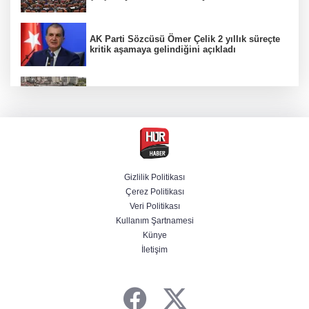
AK Parti Sözcüsü Ömer Çelik 2 yıllık süreçte
kritik aşamaya gelindiğini açıkladı
Etimesgut soruşturmasında adli incelemeye
ilişkin yeni detay
Firari olarak aranıyordu! Menderes Belediye
Başkan Yardımcısı yakalandı
Gizlilik Politikası
Çerez Politikası
Cumhurbaşkanı Erdoğan'dan Terörsüz
Veri Politikası
Türkiye vurgusu
Kullanım Şartnamesi
Künye
İletişim
12 Ağustos'ta yerçekimi 7 saniyelik
kaybolacak mı? NASA yanıtladı