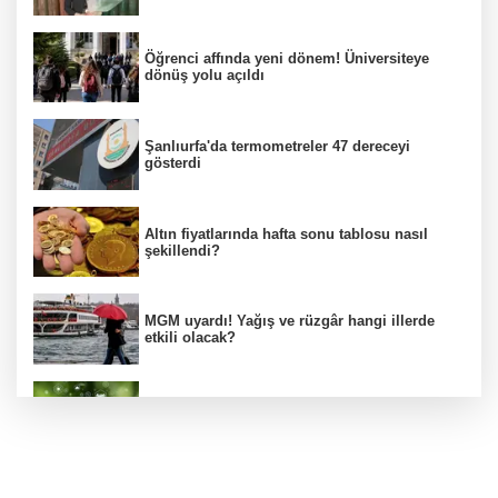
Öğrenci affında yeni dönem! Üniversiteye
dönüş yolu açıldı
Şanlıurfa'da termometreler 47 dereceyi
gösterdi
Altın fiyatlarında hafta sonu tablosu nasıl
şekillendi?
MGM uyardı! Yağış ve rüzgâr hangi illerde
etkili olacak?
Bakan Kacır, COP31 odaklı Hızlandırma
Desteği çağrısını açıkladı
Mekke Anlaşması uluslararası basında geniş