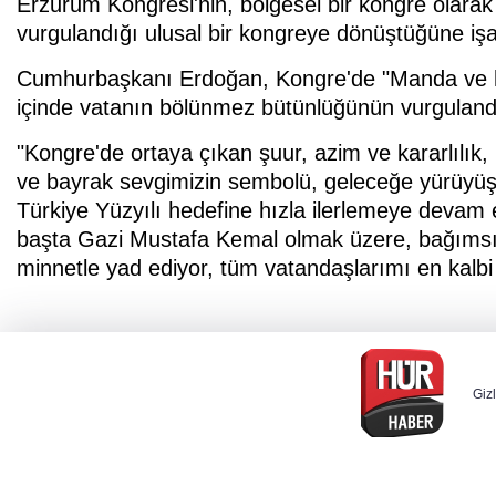
Erzurum Kongresi'nin, bölgesel bir kongre olarak
vurgulandığı ulusal bir kongreye dönüştüğüne işar
Cumhurbaşkanı Erdoğan, Kongre'de "Manda ve hima
içinde vatanın bölünmez bütünlüğünün vurgulandı
"Kongre'de ortaya çıkan şuur, azim ve kararlılık, 
ve bayrak sevgimizin sembolü, geleceğe yürüy
Türkiye Yüzyılı hedefine hızla ilerlemeye devam
başta Gazi Mustafa Kemal olmak üzere, bağımsı
minnetle yad ediyor, tüm vatandaşlarımı en kalb
Gizl