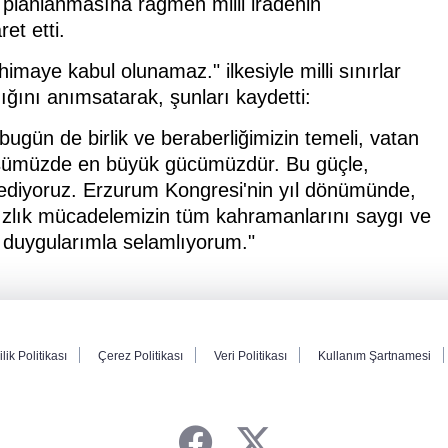
 planlanmasına rağmen milli iradenin
et etti.
ye kabul olunamaz." ilkesiyle milli sınırlar
ğını anımsatarak, şunları kaydetti:
bugün de birlik ve beraberliğimizin temeli, vatan
üşümüzde en büyük gücümüzdür. Bu güçle,
 ediyoruz. Erzurum Kongresi'nin yıl dönümünde,
zlık mücadelemizin tüm kahramanlarını saygı ve
i duygularımla selamlıyorum."
ilik Politikası
Çerez Politikası
Veri Politikası
Kullanım Şartnamesi