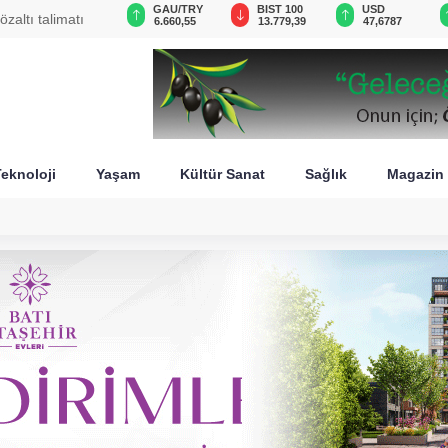
VND
GAU/TRY
BIST 100
USD
olda, pompa fiyatı yeniden
0,0018
6.660,55
13.779,39
47,6787
eknoloji
Yaşam
Kültür Sanat
Sağlık
Magazin