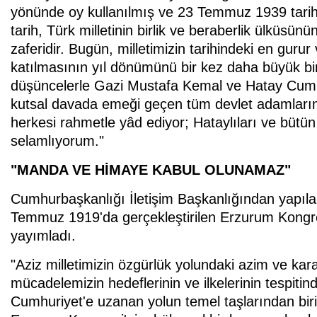
yönünde oy kullanılmış ve 23 Temmuz 1939 tari
tarih, Türk milletinin birlik ve beraberlik ülküsünü
zaferidir. Bugün, milletimizin tarihindeki en gurur
katılmasının yıl dönümünü bir kez daha büyük b
düşüncelerle Gazi Mustafa Kemal ve Hatay Cum
kutsal davada emeği geçen tüm devlet adamların
herkesi rahmetle yâd ediyor; Hataylıları ve bütü
selamlıyorum."
"MANDA VE HİMAYE KABUL OLUNAMAZ"
Cumhurbaşkanlığı İletişim Başkanlığından yapı
Temmuz 1919'da gerçekleştirilen Erzurum Kongre
yayımladı.
"Aziz milletimizin özgürlük yolundaki azim ve kara
mücadelemizin hedeflerinin ve ilkelerinin tespitin
Cumhuriyet'e uzanan yolun temel taşlarından bir