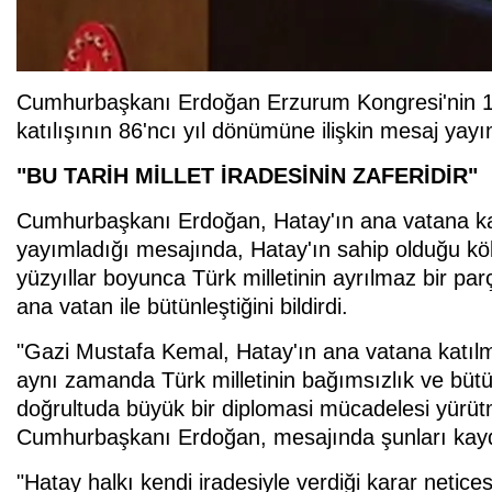
Cumhurbaşkanı Erdoğan Erzurum Kongresi'nin 10
katılışının 86'ncı yıl dönümüne ilişkin mesaj yayı
"BU TARİH MİLLET İRADESİNİN ZAFERİDİR"
Cumhurbaşkanı Erdoğan, Hatay'ın ana vatana ka
yayımladığı mesajında, Hatay'ın sahip olduğu kökl
yüzyıllar boyunca Türk milletinin ayrılmaz bir pa
ana vatan ile bütünleştiğini bildirdi.
"Gazi Mustafa Kemal, Hatay'ın ana vatana katılma
aynı zamanda Türk milletinin bağımsızlık ve büt
doğrultuda büyük bir diplomasi mücadelesi yürü
Cumhurbaşkanı Erdoğan, mesajında şunları kayd
"Hatay halkı kendi iradesiyle verdiği karar netic