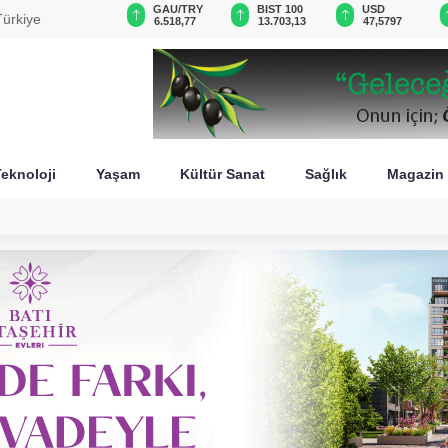
VND
GAU/TRY
BIST 100
USD
ürkiye
0,0018
6.518,77
13.703,13
47,5797
eknoloji
Yaşam
Kültür Sanat
Sağlık
Magazin