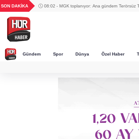
UYU
GEL
TND
BGN
SON DAKİKA
08:02 - MGK toplanıyor: Ana gündem Terörsüz T
40
1,1853
18,1949
16,2443
28,0626
Gündem
Spor
Dünya
Özel Haber
T