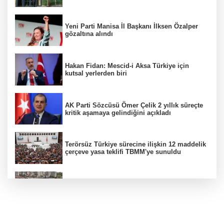
Yeni Parti Manisa İl Başkanı İlksen Özalper
gözaltına alındı
Hakan Fidan: Mescid-i Aksa Türkiye için
kutsal yerlerden biri
AK Parti Sözcüsü Ömer Çelik 2 yıllık süreçte
kritik aşamaya gelindiğini açıkladı
Terörsüz Türkiye sürecine ilişkin 12 maddelik
çerçeve yasa teklifi TBMM'ye sunuldu
Etimesgut soruşturmasında adli incelemeye
ilişkin yeni detay
CHP'li belediye başkanın yazışmaları rüşvet