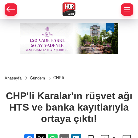
CHP'li
Anasayfa
Gündem
Karalar'ın
rüşvet ağı
HTS ve
CHP'li Karalar'ın rüşvet ağı
banka
kayıtlarıyla
HTS ve banka kayıtlarıyla
ortaya
çıktı!
ortaya çıktı!