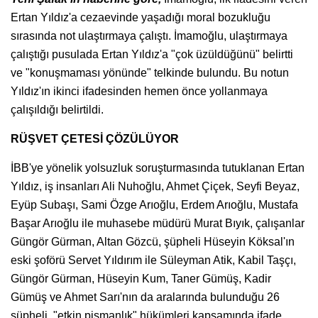
Ertan Yıldız'a cezaevinde yaşadığı moral bozukluğu
sırasında not ulaştırmaya çalıştı. İmamoğlu, ulaştırmaya
çalıştığı pusulada Ertan Yıldız'a "çok üzüldüğünü" belirtti
ve "konuşmaması yönünde" telkinde bulundu. Bu notun
Yıldız'ın ikinci ifadesinden hemen önce yollanmaya
çalışıldığı belirtildi.
RÜŞVET ÇETESİ ÇÖZÜLÜYOR
İBB'ye yönelik yolsuzluk soruşturmasında tutuklanan Ertan
Yıldız, iş insanları Ali Nuhoğlu, Ahmet Çiçek, Seyfi Beyaz,
Eyüp Subaşı, Sami Özge Arıoğlu, Erdem Arıoğlu, Mustafa
Başar Arıoğlu ile muhasebe müdürü Murat Bıyık, çalışanlar
Güngör Gürman, Altan Gözcü, şüpheli Hüseyin Köksal'ın
eski şoförü Servet Yıldırım ile Süleyman Atik, Kabil Taşçı,
Güngör Gürman, Hüseyin Kum, Taner Gümüş, Kadir
Gümüş ve Ahmet Sarı'nın da aralarında bulunduğu 26
şüpheli, "etkin pişmanlık" hükümleri kapsamında ifade