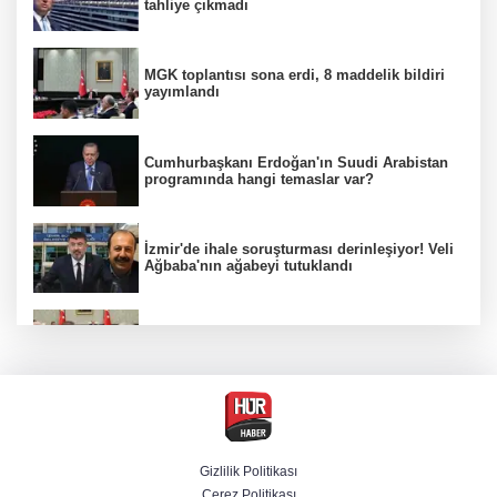
tahliye çıkmadı
MGK toplantısı sona erdi, 8 maddelik bildiri
yayımlandı
Cumhurbaşkanı Erdoğan'ın Suudi Arabistan
programında hangi temaslar var?
İzmir'de ihale soruşturması derinleşiyor! Veli
Ağbaba'nın ağabeyi tutuklandı
MGK Cumhurbaşkanlığı Külliyesi'nde kritik
gündemle toplandı
Ünlülerden AHBAP'a 14 milyon TL'yi aşan
bağış! MASAK tek tek inceledi
Gizlilik Politikası
Çerez Politikası