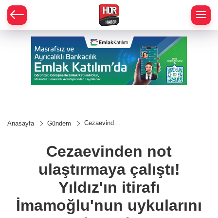
Cezaevinden
Anasayfa
Gündem
not
ulaştırmaya
çalıştı!
Cezaevinden not
Yıldız'ın itirafı
İmamoğlu'nun
ulaştırmaya çalıştı!
uykularını
kaçırdı
Yıldız'ın itirafı
İmamoğlu'nun uykularını