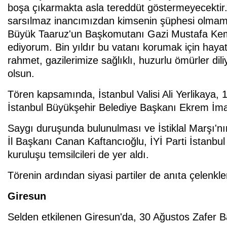
boşa çıkarmakta asla tereddüt göstermeyecektir.
sarsılmaz inancımızdan kimsenin şüphesi olmamal
Büyük Taaruz'un Başkomutanı Gazi Mustafa Kemal
ediyorum. Bin yıldır bu vatanı korumak için hayatl
rahmet, gazilerimize sağlıklı, huzurlu ömürler d
olsun.
Tören kapsamında, İstanbul Valisi Ali Yerlikaya
İstanbul Büyükşehir Belediye Başkanı Ekrem İmam
Saygı duruşunda bulunulması ve İstiklal Marşı'
İl Başkanı Canan Kaftancıoğlu, İYİ Parti İstanbu
kuruluşu temsilcileri de yer aldı.
Törenin ardından siyasi partiler de anıta çelenkle
Giresun
Selden etkilenen Giresun'da, 30 Ağustos Zafer B