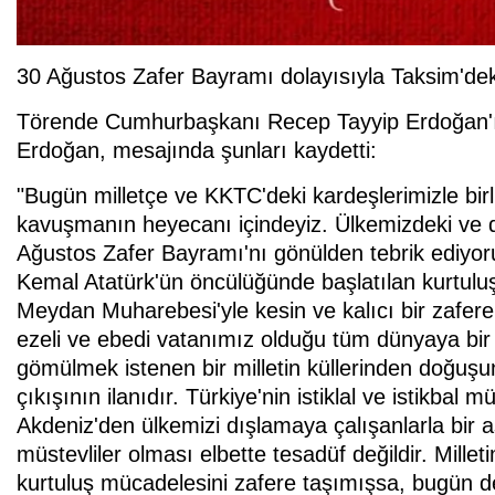
30 Ağustos Zafer Bayramı dolayısıyla Taksim'dek
Törende Cumhurbaşkanı Recep Tayyip Erdoğan'ı
Erdoğan, mesajında şunları kaydetti:
"Bugün milletçe ve KKTC'deki kardeşlerimizle bir
kavuşmanın heyecanı içindeyiz. Ülkemizdeki ve d
Ağustos Zafer Bayramı'nı gönülden tebrik ediyo
Kemal Atatürk'ün öncülüğünde başlatılan kurtul
Meydan Muharebesi'yle kesin ve kalıcı bir zafere 
ezeli ve ebedi vatanımız olduğu tüm dünyaya bir k
gömülmek istenen bir milletin küllerinden doğuşu
çıkışının ilanıdır. Türkiye'nin istiklal ve istikb
Akdeniz'den ülkemizi dışlamaya çalışanlarla bir a
müstevliler olması elbette tesadüf değildir. Mille
kurtuluş mücadelesini zafere taşımışsa, bugün de