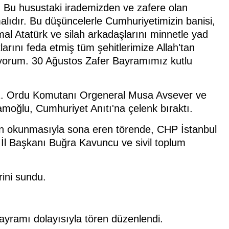
 Bu husustaki irademizden ve zafere olan
ıdır. Bu düşüncelerle Cumhuriyetimizin banisi,
 Atatürk ve silah arkadaşlarını minnetle yad
arını feda etmiş tüm şehitlerimize Allah'tan
iliyorum. 30 Ağustos Zafer Bayramımız kutlu
, 1. Ordu Komutanı Orgeneral Musa Avsever ve
oğlu, Cumhuriyet Anıtı'na çelenk bıraktı.
nın okunmasıyla sona eren törende, CHP İstanbul
l İl Başkanı Buğra Kavuncu ve sivil toplum
rini sundu.
ayramı dolayısıyla tören düzenlendi.