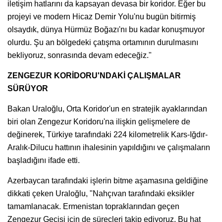
iletişim hatlarını da kapsayan devasa bir koridor. Eğer bu
projeyi ve modern Hicaz Demir Yolu'nu bugün bitirmiş
olsaydık, dünya Hürmüz Boğazı'nı bu kadar konuşmuyor
olurdu. Şu an bölgedeki çatışma ortamının durulmasını
bekliyoruz, sonrasında devam edeceğiz."
ZENGEZUR KORİDORU'NDAKİ ÇALIŞMALAR
SÜRÜYOR
Bakan Uraloğlu, Orta Koridor'un en stratejik ayaklarından
biri olan Zengezur Koridoru'na ilişkin gelişmelere de
değinerek, Türkiye tarafındaki 224 kilometrelik Kars-Iğdır-
Aralık-Dilucu hattının ihalesinin yapıldığını ve çalışmaların
başladığını ifade etti.
Azerbaycan tarafındaki işlerin bitme aşamasına geldiğine
dikkati çeken Uraloğlu, "Nahçıvan tarafındaki eksikler
tamamlanacak. Ermenistan topraklarından geçen
Zengezur Geçişi için de süreçleri takip ediyoruz. Bu hat