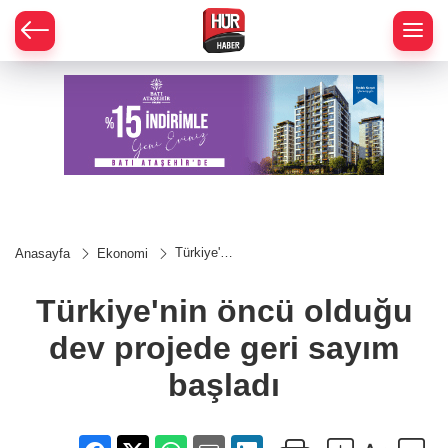
Türkiye'nin
Anasayfa
Ekonomi
öncü
olduğu
dev
Türkiye'nin öncü olduğu
projede
geri sayım
dev projede geri sayım
başladı
başladı