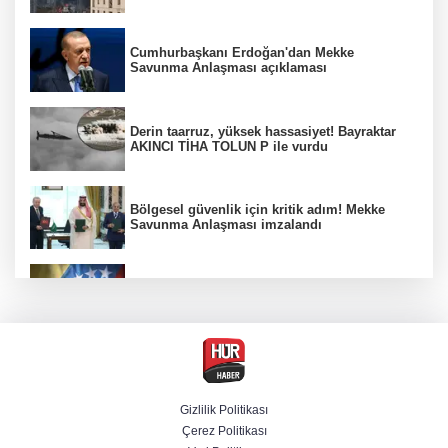
Cumhurbaşkanı Erdoğan'dan Mekke
Savunma Anlaşması açıklaması
Derin taarruz, yüksek hassasiyet! Bayraktar
AKINCI TİHA TOLUN P ile vurdu
Bölgesel güvenlik için kritik adım! Mekke
Savunma Anlaşması imzalandı
Venezuela'da iktidar partisi ile muhalefet
mutabık kaldı
Trump imzaladı! Doğumla vatandaşlığa
kısıtlamalar genişletildi
Gizlilik Politikası
Çerez Politikası
BM'nin teklifine Türk tarafından kabul,