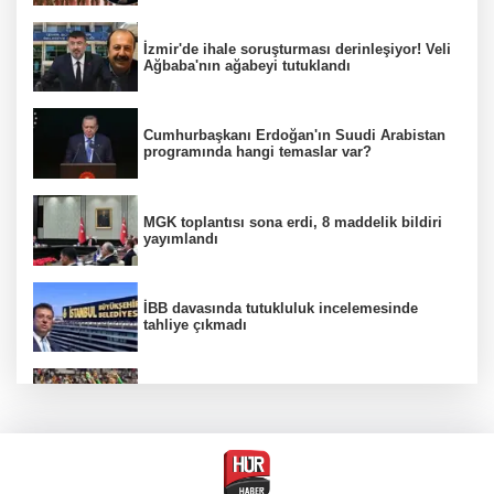
İzmir'de ihale soruşturması derinleşiyor! Veli
Ağbaba'nın ağabeyi tutuklandı
Cumhurbaşkanı Erdoğan'ın Suudi Arabistan
programında hangi temaslar var?
MGK toplantısı sona erdi, 8 maddelik bildiri
yayımlandı
İBB davasında tutukluluk incelemesinde
tahliye çıkmadı
Beşiktaş 10 kişiyle Hradec Kralove'yi
deplasmanda yendi
Venezuela'da iktidar partisi ile muhalefet