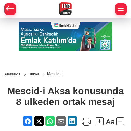
Mescid-i
Anasayfa
Dünya
Aksa
konusunda
8 ülkeden
Mescid-i Aksa konusunda
ortak
mesaj
8 ülkeden ortak mesaj