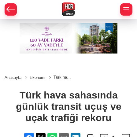
Türk hava
Anasayfa
Ekonomi
sahasında
günlük
transit
Türk hava sahasında
uçuş ve
uçak
günlük transit uçuş ve
trafiği
rekoru
uçak trafiği rekoru