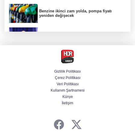
Benzine ikinci zam yolda, pompa fiyatı
yeniden değişecek
Kamuda yapay zeka 2 milyar liralık riski
belirledi
Başsavcılıktan Muzaffer Şirin hakkında
gözaltı talimatı
Gizlilik Politikası
Çerez Politikası
Bakan Uraloğlu açıkladı: Türkiye’nin 7 aylık
Veri Politikası
havayolu trafiğinde yeni tablo
Kullanım Şartnamesi
Künye
İletişim
Cansever’den acı haber! Ünlü isimler peş
peşe paylaştı