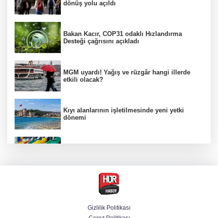
dönüş yolu açıldı
Bakan Kacır, COP31 odaklı Hızlandırma
Desteği çağrısını açıkladı
MGM uyardı! Yağış ve rüzgâr hangi illerde
etkili olacak?
Kıyı alanlarının işletilmesinde yeni yetki
dönemi
Benzine ikinci zam yolda, pompa fiyatı
yeniden değişecek
Kamuda yapay zeka 2 milyar liralık riski
belirledi
Gizlilik Politikası
Çerez Politikası