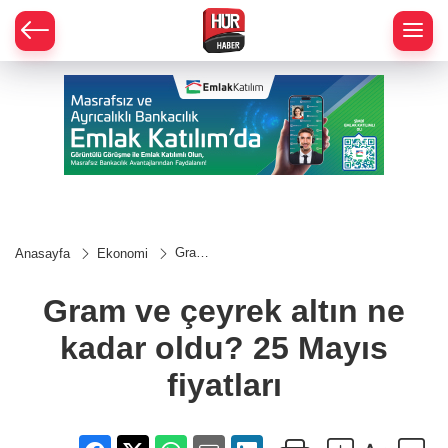
Gram
Anasayfa
Ekonomi
ve
çeyrek
altın ne
Gram ve çeyrek altın ne
kadar
oldu?
kadar oldu? 25 Mayıs
25
Mayıs
fiyatları
fiyatları