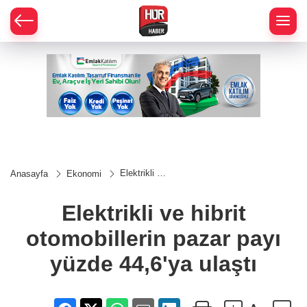
Elektrikli ve
Anasayfa
Ekonomi
hibrit
otomobillerin
pazar payı
Elektrikli ve hibrit
yüzde
44,6'ya
otomobillerin pazar payı
ulaştı
yüzde 44,6'ya ulaştı