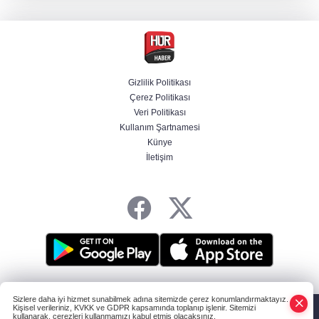
hareketlerini inceledi
Bakan Gürlek: Kanunda şehitleri incitecek
düzenleme yok
Gizlilik Politikası
Çerez Politikası
Derin taarruz, yüksek hassasiyet! Bayraktar
Veri Politikası
AKINCI TİHA TOLUN P ile vurdu
Kullanım Şartnamesi
Künye
İletişim
Bakan Yumaklı duyurdu! Çiftçilere ödemeler
bugün yapılıyor
HABER YAZILIMI
ve TURKTICARET.NET projesidir Copyright© 2006-2026
Sizlere daha iyi hizmet sunabilmek adına sitemizde çerez konumlandırmaktayız.
Tüm hakları saklıdır.
Kişisel verileriniz, KVKK ve GDPR kapsamında toplanıp işlenir. Sitemizi
kullanarak, çerezleri kullanmamızı kabul etmiş olacaksınız.