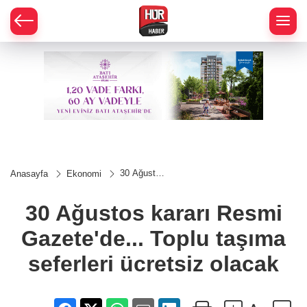
30 Ağustos
Anasayfa
Ekonomi
kararı
Resmi
Gazete'de...
30 Ağustos kararı Resmi
Toplu
taşıma
Gazete'de... Toplu taşıma
seferleri
ücretsiz
olacak
seferleri ücretsiz olacak