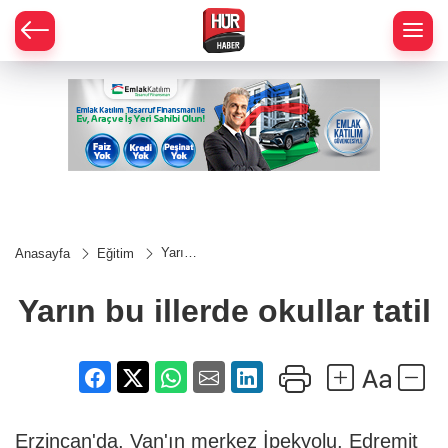
Yarın
Anasayfa
Eğitim
bu
illerde
okullar
Yarın bu illerde okullar tatil
tatil
Erzincan'da, Van'ın merkez İpekyolu, Edremit