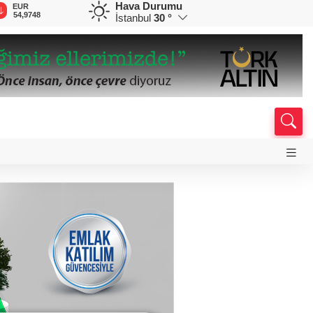
Hava Durumu
GBP
CHF
CAD
RUB
64,1935
58,6923
34,0077
0,5836
İstanbul
30 °