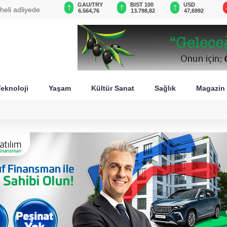
GAU/TRY
BIST 100
USD
EUR
 yasa mesaisi!
6.564,76
13.798,82
47,6992
54,9748
eknoloji
Yaşam
Kültür Sanat
Sağlık
Magazin