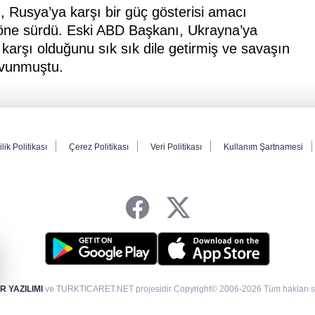
, Rusya’ya karşı bir güç gösterisi amacı
nı öne sürdü. Eski ABD Başkanı, Ukrayna’ya
arşı olduğunu sık sık dile getirmiş ve savaşın
savunmuştu.
ilik Politikası
Çerez Politikası
Veri Politikası
Kullanım Şartnamesi
 YAZILIMI
ve TURKTICARET.NET projesidir Copyright© 2006-2026 Tüm hakları sak