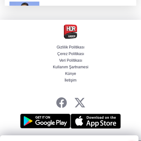
Bakan Yumaklı duyurdu! Çiftçilere ödemeler
bugün yapılıyor
Hür Ağbaba soruşturmasında MASAK para
hareketlerini inceledi
Gizlilik Politikası
Çerez Politikası
Bakan Gürlek: Kanunda şehitleri incitecek
Veri Politikası
düzenleme yok
Kullanım Şartnamesi
Künye
İletişim
Piyasalarda haftanın kazandıranları belli oldu
HABER YAZILIMI
ve TURKTICARET.NET projesidir Copyright© 2006-2026