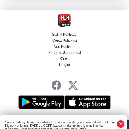
belirledi
Başsavcılıktan Muzaffer Şirin hakkında
gözaltı talimatı
Gizlilik Politikası
Çerez Politikası
Bakan Uraloğlu açıkladı: Türkiye’nin 7 aylık
Veri Politikası
havayolu trafiğinde yeni tablo
Kullanım Şartnamesi
Künye
İletişim
Cansever’den acı haber! Ünlü isimler peş
peşe paylaştı
HABER YAZILIMI
ve TURKTICARET.NET projesidir Copyright© 2006-2026
Sizlere daha iyi hizmet sunabilmek adına sitemizde çerez konumlandırmaktayız.
Tüm hakları saklıdır.
Kişisel verileriniz, KVKK ve GDPR kapsamında toplanıp işlenir. Sitemizi