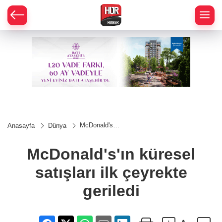
McDonald's'ın
Anasayfa
Dünya
küresel
satışları ilk
çeyrekte
McDonald's'ın küresel
geriledi
satışları ilk çeyrekte
geriledi